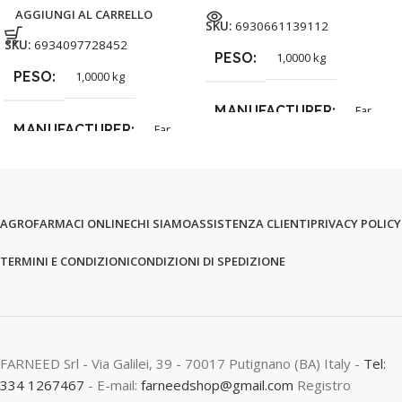
AGGIUNGI AL CARRELLO
SKU:
6930661139112
SKU:
6934097728452
PESO
1,0000 kg
PESO
1,0000 kg
MANUFACTURER
Far
MANUFACTURER
Far
AGROFARMACI ONLINE
CHI SIAMO
ASSISTENZA CLIENTI
PRIVACY POLICY
TERMINI E CONDIZIONI
CONDIZIONI DI SPEDIZIONE
FARNEED Srl - Via Galilei, 39 - 70017 Putignano (BA) Italy -
Tel:
334 1267467
- E-mail:
farneedshop@gmail.com
Registro