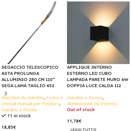
SEGACCIO TELESCOPICO
APPLIQUE INTERNO
ASTA PROLUNGA
ESTERNO LED CUBO
ALLUMINIO 280 CM 110”
LAMPADA PARETE MURO 6W
SEGA LAMA TAGLIO 452
DOPPIA LUCE CALDA 112
Macchine da Giardino
,
Forbici e
Giardino e Piscine
,
Utensili manuali per Potatura
,
Illuminazione Da Esterno
Out of stock
Giardino e Piscine
11 in stock
11,78
€
18,85
€
LEGGI TUTTO