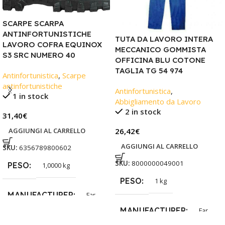
SCARPE SCARPA
ANTINFORTUNISTICHE
TUTA DA LAVORO INTERA
LAVORO COFRA EQUINOX
MECCANICO GOMMISTA
S3 SRC NUMERO 40
OFFICINA BLU COTONE
TAGLIA TG 54 974
Antinfortunistica
,
Scarpe
antinfortunistiche
Antinfortunistica
,
1 in stock
Abbigliamento da Lavoro
2 in stock
31,40
€
AGGIUNGI AL CARRELLO
26,42
€
AGGIUNGI AL CARRELLO
SKU:
6356789800602
SKU:
8000000049001
PESO
1,0000 kg
PESO
1 kg
MANUFACTURER
Far
MANUFACTURER
Far