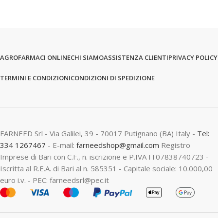
AGROFARMACI ONLINE
CHI SIAMO
ASSISTENZA CLIENTI
PRIVACY POLICY
TERMINI E CONDIZIONI
CONDIZIONI DI SPEDIZIONE
FARNEED Srl - Via Galilei, 39 - 70017 Putignano (BA) Italy -
Tel:
334 1267467
- E-mail:
farneedshop@gmail.com
Registro
Imprese di Bari con C.F., n. iscrizione e P.IVA IT07838740723 -
Iscritta al R.E.A. di Bari al n. 585351 - Capitale sociale: 10.000,00
euro i.v. - PEC: farneedsrl@pec.it