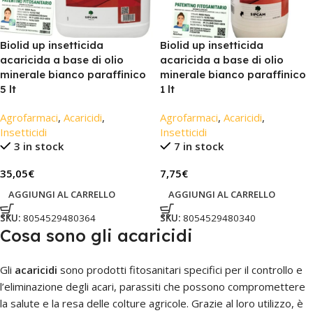
Biolid up insetticida
Biolid up insetticida
acaricida a base di olio
acaricida a base di olio
minerale bianco paraffinico
minerale bianco paraffinico
5 lt
1 lt
Agrofarmaci
,
Acaricidi
,
Agrofarmaci
,
Acaricidi
,
Insetticidi
Insetticidi
3 in stock
7 in stock
35,05
€
7,75
€
AGGIUNGI AL CARRELLO
AGGIUNGI AL CARRELLO
SKU:
8054529480364
SKU:
8054529480340
Cosa sono gli acaricidi
Gli
acaricidi
sono prodotti fitosanitari specifici per il controllo e
l’eliminazione degli acari, parassiti che possono compromettere
la salute e la resa delle colture agricole. Grazie al loro utilizzo, è