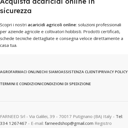
Acquista acaricidi online in
sicurezza
Scopri i nostri
acaricidi agricoli online
: soluzioni professionali
per aziende agricole e coltivatori hobbisti. Prodotti certificati,
schede tecniche dettagliate e consegna veloce direttamente a
casa tua.
AGROFARMACI ONLINE
CHI SIAMO
ASSISTENZA CLIENTI
PRIVACY POLICY
TERMINI E CONDIZIONI
CONDIZIONI DI SPEDIZIONE
FARNEED Srl - Via Galilei, 39 - 70017 Putignano (BA) Italy -
Tel:
334 1267467
- E-mail:
farneedshop@gmail.com
Registro