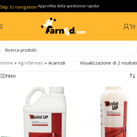
Approfitta della spedizione rapida!
Skip to navigation
Skip to main content
Home
»
Agrofarmaci
»
Acaricidi
Visualizzazione di 2 risultati
Filtri