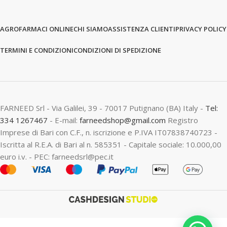
AGROFARMACI ONLINE
CHI SIAMO
ASSISTENZA CLIENTI
PRIVACY POLICY
TERMINI E CONDIZIONI
CONDIZIONI DI SPEDIZIONE
FARNEED Srl - Via Galilei, 39 - 70017 Putignano (BA) Italy -
Tel:
334 1267467
- E-mail:
farneedshop@gmail.com
Registro
Imprese di Bari con C.F., n. iscrizione e P.IVA IT07838740723 -
Iscritta al R.E.A. di Bari al n. 585351 - Capitale sociale: 10.000,00
euro i.v. - PEC: farneedsrl@pec.it