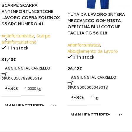
SCARPE SCARPA
ANTINFORTUNISTICHE
TUTA DA LAVORO INTERA
LAVORO COFRA EQUINOX
MECCANICO GOMMISTA
S3 SRC NUMERO 41
OFFICINA BLU COTONE
TAGLIA TG 56 018
Antinfortunistica
,
Scarpe
antinfortunistiche
Antinfortunistica
,
1 in stock
Abbigliamento da Lavoro
1 in stock
31,40
€
AGGIUNGI AL CARRELLO
26,42
€
AGGIUNGI AL CARRELLO
SKU:
6356789800619
SKU:
8000000049018
PESO
1,0000 kg
PESO
1 kg
MANUFACTURER
Far
MANUFACTURER
Far