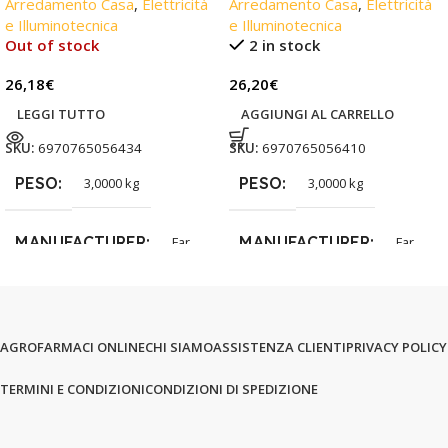
Arredamento Casa
,
Elettricità
Arredamento Casa
,
Elettricità
e Illuminotecnica
e Illuminotecnica
Out of stock
2 in stock
26,18
€
26,20
€
LEGGI TUTTO
AGGIUNGI AL CARRELLO
SKU:
6970765056434
SKU:
6970765056410
PESO
PESO
3,0000 kg
3,0000 kg
MANUFACTURER
MANUFACTURER
Far
Far
AGROFARMACI ONLINE
CHI SIAMO
ASSISTENZA CLIENTI
PRIVACY POLICY
TERMINI E CONDIZIONI
CONDIZIONI DI SPEDIZIONE