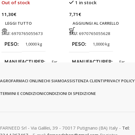
Out of stock
1 in stock
11,30
€
7,71
€
LEGGI TUTTO
AGGIUNGI AL CARRELLO
SKU:
6970765055673
SKU:
6970765055628
PESO
PESO
1,0000 kg
1,0000 kg
MANUFACTURER
MANUFACTURER
Far
Far
AGROFARMACI ONLINE
CHI SIAMO
ASSISTENZA CLIENTI
PRIVACY POLICY
TERMINI E CONDIZIONI
CONDIZIONI DI SPEDIZIONE
FARNEED Srl - Via Galilei, 39 - 70017 Putignano (BA) Italy -
Tel:
334 1267467
- E-mail:
farneedshop@gmail.com
Registro