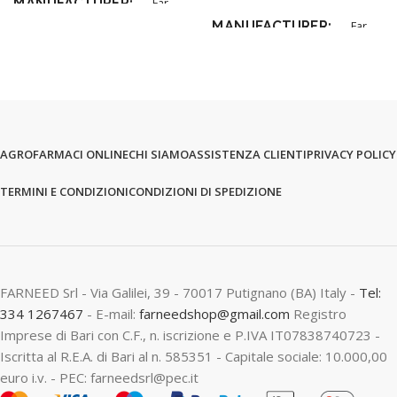
MANUFACTURER
Far
MANUFACTURER
Far
AGROFARMACI ONLINE
CHI SIAMO
ASSISTENZA CLIENTI
PRIVACY POLICY
TERMINI E CONDIZIONI
CONDIZIONI DI SPEDIZIONE
FARNEED Srl - Via Galilei, 39 - 70017 Putignano (BA) Italy -
Tel:
334 1267467
- E-mail:
farneedshop@gmail.com
Registro
Imprese di Bari con C.F., n. iscrizione e P.IVA IT07838740723 -
Iscritta al R.E.A. di Bari al n. 585351 - Capitale sociale: 10.000,00
euro i.v. - PEC: farneedsrl@pec.it