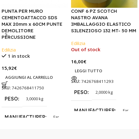
PUNTA PER MURO
CONF 6 PZ SCOTCH
CEMENTOATTACCO SDS
NASTRO AVANA
MAX 20mm x 60CM PUNTE
IMBALLAGGIO ELASTICO
DEMOLITORE
SILENZIOSO 132 MT- 50 MM
PERCUSSIONE
Edilizia
Out of stock
Edilizia
1 in stock
16,00
€
15,92
€
LEGGI TUTTO
AGGIUNGI AL CARRELLO
SKU:
7426768411293
SKU:
7426768411750
PESO
2,0000 kg
PESO
3,0000 kg
MANUFACTURER
Far
MANUFACTURER
Far