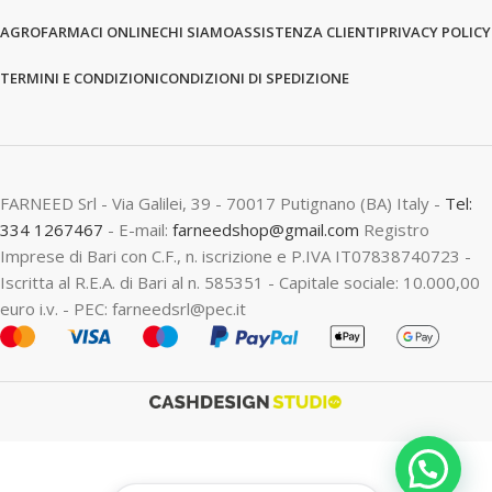
AGROFARMACI ONLINE
CHI SIAMO
ASSISTENZA CLIENTI
PRIVACY POLICY
TERMINI E CONDIZIONI
CONDIZIONI DI SPEDIZIONE
FARNEED Srl - Via Galilei, 39 - 70017 Putignano (BA) Italy -
Tel:
334 1267467
- E-mail:
farneedshop@gmail.com
Registro
Imprese di Bari con C.F., n. iscrizione e P.IVA IT07838740723 -
Iscritta al R.E.A. di Bari al n. 585351 - Capitale sociale: 10.000,00
euro i.v. - PEC: farneedsrl@pec.it