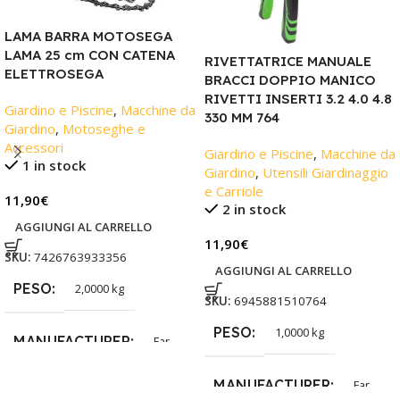
LAMA BARRA MOTOSEGA
LAMA 25 cm CON CATENA
RIVETTATRICE MANUALE
ELETTROSEGA
BRACCI DOPPIO MANICO
RIVETTI INSERTI 3.2 4.0 4.8
Giardino e Piscine
,
Macchine da
330 MM 764
Giardino
,
Motoseghe e
Accessori
Giardino e Piscine
,
Macchine da
1 in stock
Giardino
,
Utensili Giardinaggio
e Carriole
11,90
€
2 in stock
AGGIUNGI AL CARRELLO
11,90
€
SKU:
7426763933356
AGGIUNGI AL CARRELLO
PESO
2,0000 kg
SKU:
6945881510764
PESO
1,0000 kg
MANUFACTURER
Far
MANUFACTURER
Far