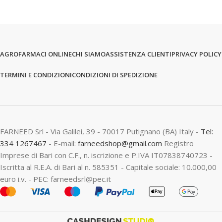
AGROFARMACI ONLINE
CHI SIAMO
ASSISTENZA CLIENTI
PRIVACY POLICY
TERMINI E CONDIZIONI
CONDIZIONI DI SPEDIZIONE
FARNEED Srl - Via Galilei, 39 - 70017 Putignano (BA) Italy -
Tel:
334 1267467
- E-mail:
farneedshop@gmail.com
Registro
Imprese di Bari con C.F., n. iscrizione e P.IVA IT07838740723 -
Iscritta al R.E.A. di Bari al n. 585351 - Capitale sociale: 10.000,00
euro i.v. - PEC: farneedsrl@pec.it