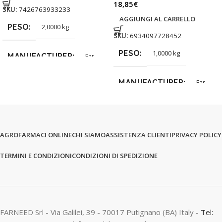
18,85
€
SKU:
7426763933233
AGGIUNGI AL CARRELLO
PESO
2,0000 kg
SKU:
6934097728452
PESO
1,0000 kg
MANUFACTURER
Far
MANUFACTURER
Far
AGROFARMACI ONLINE
CHI SIAMO
ASSISTENZA CLIENTI
PRIVACY POLICY
TERMINI E CONDIZIONI
CONDIZIONI DI SPEDIZIONE
FARNEED Srl - Via Galilei, 39 - 70017 Putignano (BA) Italy -
Tel: