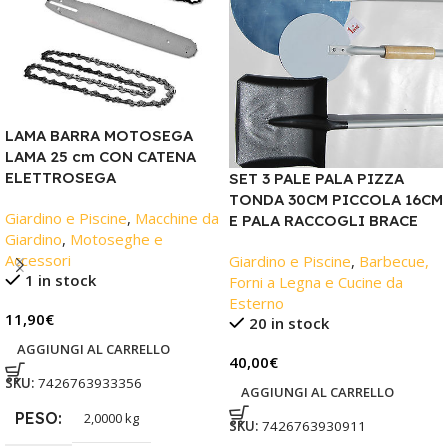
LAMA BARRA MOTOSEGA
LAMA 25 cm CON CATENA
ELETTROSEGA
SET 3 PALE PALA PIZZA
TONDA 30CM PICCOLA 16CM
Giardino e Piscine
,
Macchine da
E PALA RACCOGLI BRACE
Giardino
,
Motoseghe e
Accessori
Giardino e Piscine
,
Barbecue,
1 in stock
Forni a Legna e Cucine da
Esterno
11,90
€
20 in stock
AGGIUNGI AL CARRELLO
40,00
€
SKU:
7426763933356
AGGIUNGI AL CARRELLO
PESO
2,0000 kg
SKU:
7426763930911