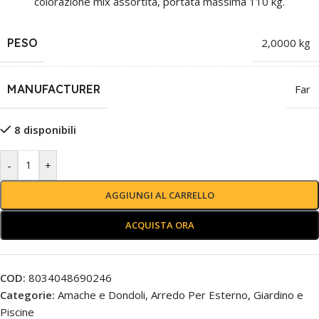
colorazione mix assortita, portata massima 110 kg.
PESO
2,0000 kg
MANUFACTURER
Far
8 disponibili
-
+
AGGIUNGI AL CARRELLO
ACQUISTA ORA
COD:
8034048690246
Categorie:
Amache e Dondoli
,
Arredo Per Esterno
,
Giardino e
Piscine