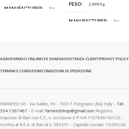
PESO
2,0000 kg
MANUFACTURER
Far
MANUFACTURER
Far
AGROFARMACI ONLINE
CHI SIAMO
ASSISTENZA CLIENTI
PRIVACY POLICY
TERMINI E CONDIZIONI
CONDIZIONI DI SPEDIZIONE
FARNEED Srl - Via Galilei, 39 - 70017 Putignano (BA) Italy -
Tel:
334 1267467
- E-mail:
farneedshop@gmail.com
Registro
Imprese di Bari con C.F., n. iscrizione e P.IVA IT07838740723 -
Iscritta al R.E.A. di Bari al n. 585351 - Capitale sociale: 10.000,00