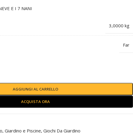
EVE E I 7 NANI
3,0000 kg
Far
AGGIUNGI AL CARRELLO
ACQUISTA ORA
no
,
Giardino e Piscine
,
Giochi Da Giardino