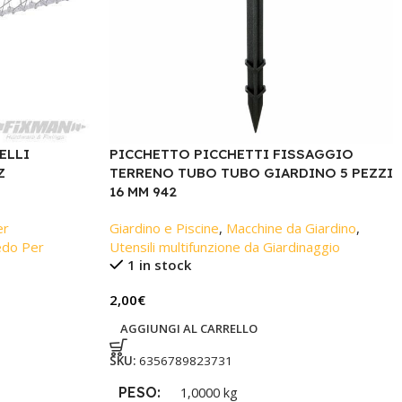
ELLI
PICCHETTO PICCHETTI FISSAGGIO
Z
TERRENO TUBO TUBO GIARDINO 5 PEZZI
16 MM 942
er
Giardino e Piscine
,
Macchine da Giardino
,
edo Per
Utensili multifunzione da Giardinaggio
1 in stock
2,00
€
AGGIUNGI AL CARRELLO
SKU:
6356789823731
PESO
1,0000 kg