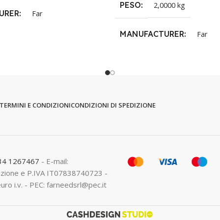
PESO
2,0000 kg
URER
Far
MANUFACTURER
Far
TERMINI E CONDIZIONI
CONDIZIONI DI SPEDIZIONE
334 1267467
- E-mail:
crizione e P.IVA IT07838740723 -
euro i.v. - PEC: farneedsrl@pec.it