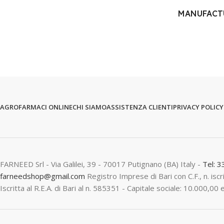
MANUFACT
AGROFARMACI ONLINE
CHI SIAMO
ASSISTENZA CLIENTI
PRIVACY POLICY
FARNEED Srl - Via Galilei, 39 - 70017 Putignano (BA) Italy -
Tel: 
farneedshop@gmail.com
Registro Imprese di Bari con C.F., n. is
Iscritta al R.E.A. di Bari al n. 585351 - Capitale sociale: 10.000,00 