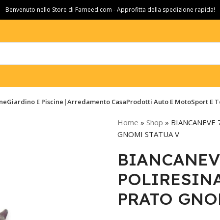
Benvenuto nello Store di Farneed.com - Approfitta della spedizione rapida!
ine
Giardino E Piscine|Arredamento Casa
Prodotti Auto E Moto
Sport E 
Home
»
Shop
»
BIANCANEVE 
GNOMI STATUA V
BIANCANEV
POLIRESIN
PRATO GNO