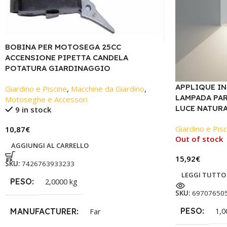
BOBINA PER MOTOSEGA 25CC
ACCENSIONE PIPETTA CANDELA
POTATURA GIARDINAGGIO
APPLIQUE I
Giardino e Piscine
,
Macchine da Giardino
,
LAMPADA PA
Motoseghe e Accessori
LUCE NATURA
9 in stock
Giardino e Pisc
10,87
€
Out of stock
AGGIUNGI AL CARRELLO
15,92
€
SKU:
7426763933233
LEGGI TUTTO
PESO
2,0000 kg
SKU:
69707650
PESO
MANUFACTURER
1,0
Far