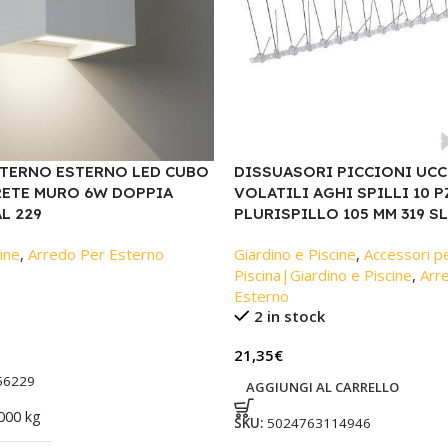
NTERNO ESTERNO LED CUBO
DISSUASORI PICCIONI UCC
RETE MURO 6W DOPPIA
VOLATILI AGHI SPILLI 10 P
L 229
PLURISPILLO 105 MM 319 SL
ine
,
Arredo Per Esterno
Giardino e Piscine
,
Accessori p
Piscina|Giardino e Piscine
,
Arr
Esterno
2 in stock
21,35
€
56229
AGGIUNGI AL CARRELLO
000 kg
SKU:
5024763114946