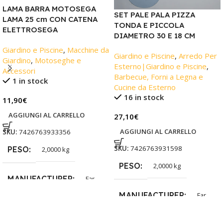
LAMA BARRA MOTOSEGA
SET PALE PALA PIZZA
LAMA 25 cm CON CATENA
TONDA E PICCOLA
ELETTROSEGA
DIAMETRO 30 E 18 CM
Giardino e Piscine
,
Macchine da
Giardino e Piscine
,
Arredo Per
Giardino
,
Motoseghe e
Esterno|Giardino e Piscine
,
Accessori
Barbecue, Forni a Legna e
1 in stock
Cucine da Esterno
16 in stock
11,90
€
AGGIUNGI AL CARRELLO
27,10
€
AGGIUNGI AL CARRELLO
SKU:
7426763933356
SKU:
7426763931598
PESO
2,0000 kg
PESO
2,0000 kg
MANUFACTURER
Far
MANUFACTURER
Far