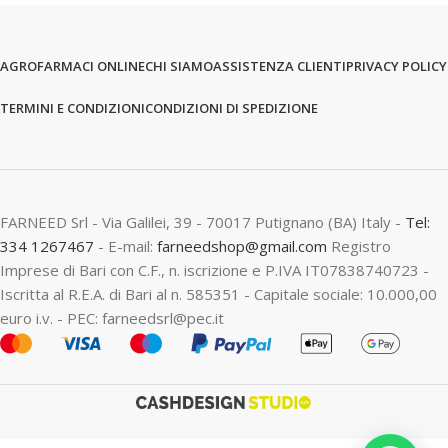
AGROFARMACI ONLINE
CHI SIAMO
ASSISTENZA CLIENTI
PRIVACY POLICY
TERMINI E CONDIZIONI
CONDIZIONI DI SPEDIZIONE
FARNEED Srl - Via Galilei, 39 - 70017 Putignano (BA) Italy -
Tel:
334 1267467
- E-mail:
farneedshop@gmail.com
Registro
Imprese di Bari con C.F., n. iscrizione e P.IVA IT07838740723 -
Iscritta al R.E.A. di Bari al n. 585351 - Capitale sociale: 10.000,00
euro i.v. - PEC: farneedsrl@pec.it