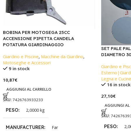
BOBINA PER MOTOSEGA 25CC
ACCENSIONE PIPETTA CANDELA
POTATURA GIARDINAGGIO
SET PALE PA
DIAMETRO 30
Giardino e Piscine
,
Macchine da Giardino
,
Motoseghe e Accessori
Giardino e Pisc
9 in stock
Esterno|Giardi
Legna e Cucin
10,87
€
16 in stock
AGGIUNGI AL CARRELLO
27,10
€
SKU:
7426763933233
AGGIUNGI AL
PESO
2,0000 kg
SKU:
74267639
PESO
2,0
MANUFACTURER
Far