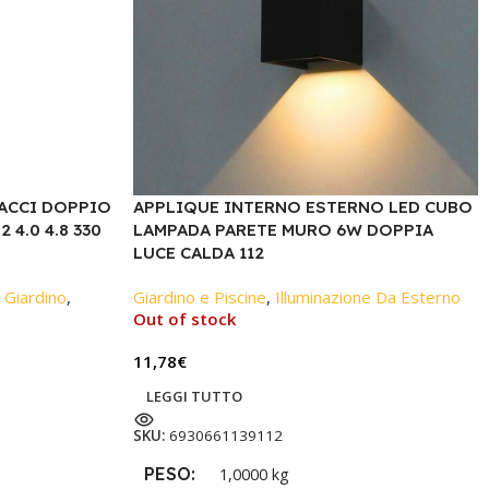
ACCI DOPPIO
APPLIQUE INTERNO ESTERNO LED CUBO
 4.0 4.8 330
LAMPADA PARETE MURO 6W DOPPIA
LUCE CALDA 112
 Giardino
,
Giardino e Piscine
,
Illuminazione Da Esterno
Out of stock
11,78
€
LEGGI TUTTO
SKU:
6930661139112
PESO
1,0000 kg