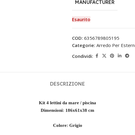
MANUFACTURER
Esaurito
COD:
6356789805195
Categorie:
Arredo Per Ester
Condividi:
DESCRIZIONE
Kit 4 lettini da mare / piscina
Dimensioni: 186x61x38 cm
Colore: Grigio