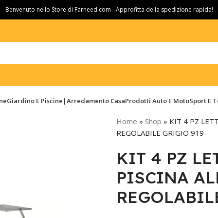
Benvenuto nello Store di Farneed.com - Approfitta della spedizione rapida!
ine
Giardino E Piscine|Arredamento Casa
Prodotti Auto E Moto
Sport E 
Home
»
Shop
»
KIT 4 PZ LET
REGOLABILE GRIGIO 919
KIT 4 PZ L
PISCINA A
REGOLABILE