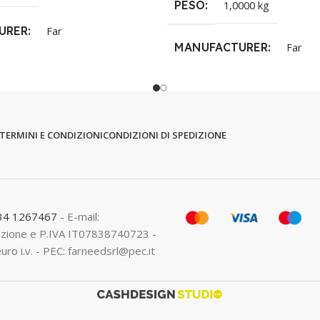
PESO
1,0000 kg
URER
Far
MANUFACTURER
Far
TERMINI E CONDIZIONI
CONDIZIONI DI SPEDIZIONE
334 1267467
- E-mail:
crizione e P.IVA IT07838740723 -
euro i.v. - PEC: farneedsrl@pec.it