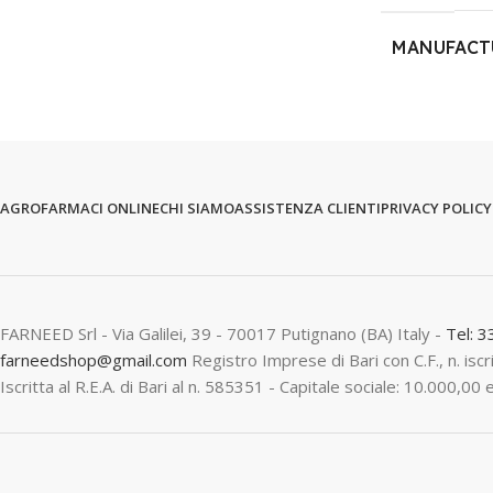
MANUFACT
AGROFARMACI ONLINE
CHI SIAMO
ASSISTENZA CLIENTI
PRIVACY POLICY
FARNEED Srl - Via Galilei, 39 - 70017 Putignano (BA) Italy -
Tel: 
farneedshop@gmail.com
Registro Imprese di Bari con C.F., n. is
Iscritta al R.E.A. di Bari al n. 585351 - Capitale sociale: 10.000,00 