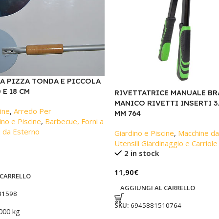
LA PIZZA TONDA E PICCOLA
 E 18 CM
RIVETTATRICE MANUALE BR
MANICO RIVETTI INSERTI 3.2
ine
,
Arredo Per
MM 764
no e Piscine
,
Barbecue, Forni a
e da Esterno
Giardino e Piscine
,
Macchine da
Utensili Giardinaggio e Carriole
2 in stock
11,90
€
 CARRELLO
AGGIUNGI AL CARRELLO
31598
SKU:
6945881510764
000 kg