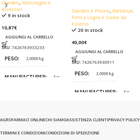
Giardino
,
Motoseghe e
Accessori
Giardino e Piscine
,
Barbecue,
9 in stock
Forni a Legna e Cucine da
Esterno
10,87
€
20 in stock
AGGIUNGI AL CARRELLO
40,00
€
SKU:
7426763933233
AGGIUNGI AL CARRELLO
PESO
2,0000 kg
SKU:
7426763930911
PESO
2,0000 kg
MANUFACTURER
Far
MANUFACTURER
Far
AGROFARMACI ONLINE
CHI SIAMO
ASSISTENZA CLIENTI
PRIVACY POLICY
TERMINI E CONDIZIONI
CONDIZIONI DI SPEDIZIONE