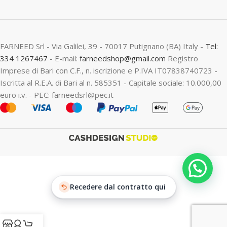
FARNEED Srl - Via Galilei, 39 - 70017 Putignano (BA) Italy -
Tel:
334 1267467
- E-mail:
farneedshop@gmail.com
Registro
Imprese di Bari con C.F., n. iscrizione e P.IVA IT07838740723 -
Iscritta al R.E.A. di Bari al n. 585351 - Capitale sociale: 10.000,00
euro i.v. - PEC: farneedsrl@pec.it
Recedere dal contratto qui