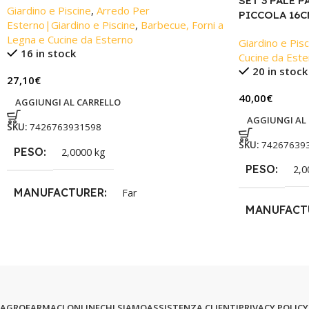
SET 3 PALE 
Giardino e Piscine
,
Arredo Per
PICCOLA 16C
Esterno|Giardino e Piscine
,
Barbecue, Forni a
Legna e Cucine da Esterno
Giardino e Pisc
16 in stock
Cucine da Est
20 in stock
27,10
€
40,00
€
AGGIUNGI AL CARRELLO
AGGIUNGI AL
SKU:
7426763931598
SKU:
74267639
PESO
2,0000 kg
PESO
2,0
MANUFACTURER
Far
MANUFACT
AGROFARMACI ONLINE
CHI SIAMO
ASSISTENZA CLIENTI
PRIVACY POLICY