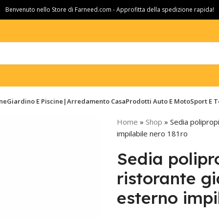
Benvenuto nello Store di Farneed.com - Approfitta della spedizione rapida!
ine
Giardino E Piscine|Arredamento Casa
Prodotti Auto E Moto
Sport E 
Home
»
Shop
»
Sedia poliprop
impilabile nero 181ro
Sedia polipr
ristorante g
esterno impi