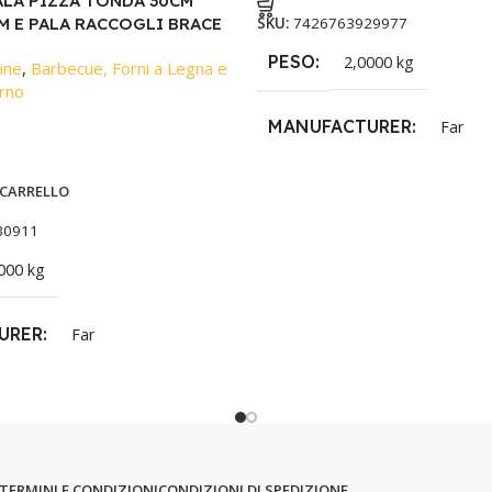
PALA PIZZA TONDA 30CM
M E PALA RACCOGLI BRACE
SKU:
7426763929977
PESO
2,0000 kg
ine
,
Barbecue, Forni a Legna e
erno
MANUFACTURER
Far
 CARRELLO
30911
000 kg
URER
Far
TERMINI E CONDIZIONI
CONDIZIONI DI SPEDIZIONE