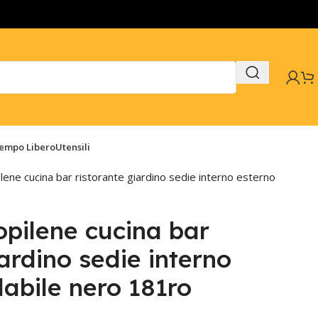
Tempo Libero
Utensili
ilene cucina bar ristorante giardino sedie interno esterno
opilene cucina bar
iardino sedie interno
labile nero 181ro