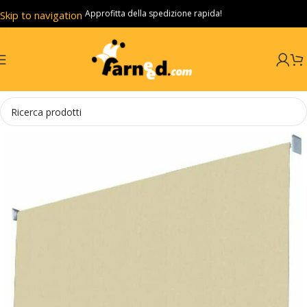
Approfitta della spedizione rapida!
Skip to navigation
Skip to main content