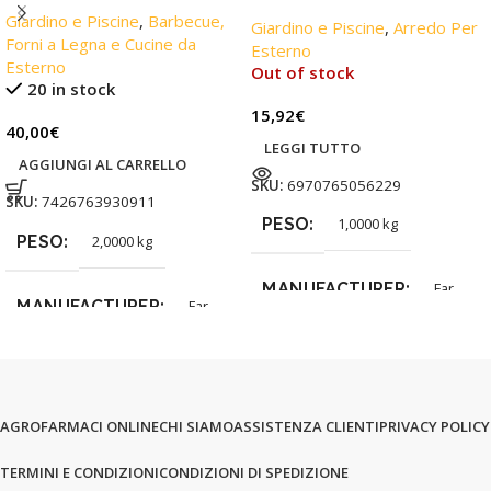
Giardino e Piscine
,
Barbecue,
Giardino e Piscine
,
Arredo Per
Forni a Legna e Cucine da
Esterno
Esterno
Out of stock
20 in stock
15,92
€
40,00
€
LEGGI TUTTO
AGGIUNGI AL CARRELLO
SKU:
6970765056229
SKU:
7426763930911
PESO
1,0000 kg
PESO
2,0000 kg
MANUFACTURER
Far
MANUFACTURER
Far
AGROFARMACI ONLINE
CHI SIAMO
ASSISTENZA CLIENTI
PRIVACY POLICY
TERMINI E CONDIZIONI
CONDIZIONI DI SPEDIZIONE