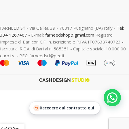
FARNEED Srl - Via Galilei, 39 - 70017 Putignano (BA) Italy -
Tel:
334 1267467
- E-mail:
farneedshop@gmail.com
Registro
Imprese di Bari con C.F., n. iscrizione e P.IVA IT07838740723 -
Iscritta al R.E.A. di Bari al n. 585351 - Capitale sociale: 10.000,00
euro i.v. - PEC: farneedsrl@pec.it
Recedere dal contratto qui