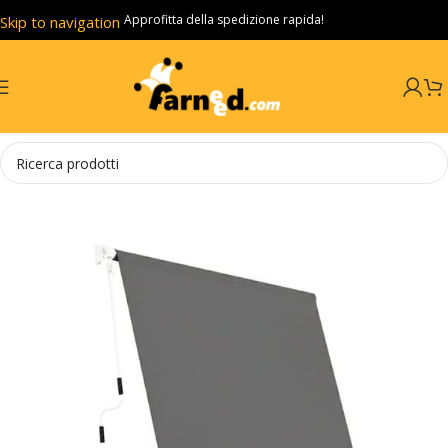
Approfitta della spedizione rapida!
Skip to navigation
Skip to main content