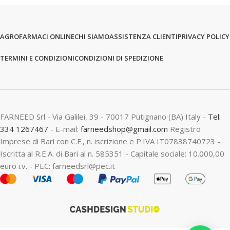
AGROFARMACI ONLINE
CHI SIAMO
ASSISTENZA CLIENTI
PRIVACY POLICY
TERMINI E CONDIZIONI
CONDIZIONI DI SPEDIZIONE
FARNEED Srl - Via Galilei, 39 - 70017 Putignano (BA) Italy -
Tel:
334 1267467
- E-mail:
farneedshop@gmail.com
Registro
Imprese di Bari con C.F., n. iscrizione e P.IVA IT07838740723 -
Iscritta al R.E.A. di Bari al n. 585351 - Capitale sociale: 10.000,00
euro i.v. - PEC: farneedsrl@pec.it