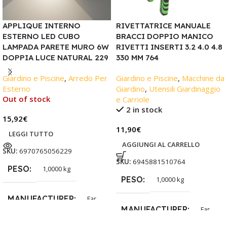
APPLIQUE INTERNO
RIVETTATRICE MANUALE
ESTERNO LED CUBO
BRACCI DOPPIO MANICO
LAMPADA PARETE MURO 6W
RIVETTI INSERTI 3.2 4.0 4.8
DOPPIA LUCE NATURAL 229
330 MM 764
Giardino e Piscine
,
Arredo Per
Giardino e Piscine
,
Macchine da
Esterno
Giardino
,
Utensili Giardinaggio
Out of stock
e Carriole
2 in stock
15,92
€
11,90
€
LEGGI TUTTO
AGGIUNGI AL CARRELLO
SKU:
6970765056229
SKU:
6945881510764
PESO
1,0000 kg
PESO
1,0000 kg
MANUFACTURER
Far
MANUFACTURER
Far