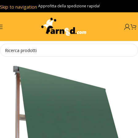
Approfitta della spedizione rapida!
Skip to navigation
Skip to main content