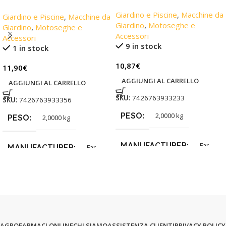
Giardino e Piscine
,
Macchine da
Giardino e Piscine
,
Macchine da
Giardino
,
Motoseghe e
Giardino
,
Motoseghe e
Accessori
Accessori
9 in stock
1 in stock
10,87
€
11,90
€
AGGIUNGI AL CARRELLO
AGGIUNGI AL CARRELLO
SKU:
7426763933233
SKU:
7426763933356
PESO
2,0000 kg
PESO
2,0000 kg
MANUFACTURER
Far
MANUFACTURER
Far
AGROFARMACI ONLINE
CHI SIAMO
ASSISTENZA CLIENTI
PRIVACY POLICY