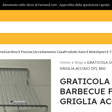
Benvenuto nello Store di Farneed.com - Approfitta della spedizione rapida!
ine
Giardino E Piscine|Arredamento Casa
Prodotti Auto E Moto
Sport E 
Home
»
Shop
»
GRATICOLA S
GRIGLIA ACCIAIO DFL 860
GRATICOLA 
BARBECUE 
GRIGLIA AC