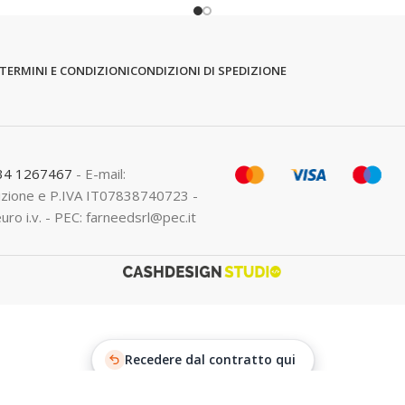
TERMINI E CONDIZIONI
CONDIZIONI DI SPEDIZIONE
334 1267467
- E-mail:
crizione e P.IVA IT07838740723 -
euro i.v. - PEC: farneedsrl@pec.it
Recedere dal contratto qui