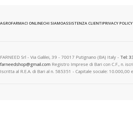
AGROFARMACI ONLINE
CHI SIAMO
ASSISTENZA CLIENTI
PRIVACY POLICY
FARNEED Srl - Via Galilei, 39 - 70017 Putignano (BA) Italy -
Tel: 
farneedshop@gmail.com
Registro Imprese di Bari con C.F., n. is
Iscritta al R.E.A. di Bari al n. 585351 - Capitale sociale: 10.000,00 