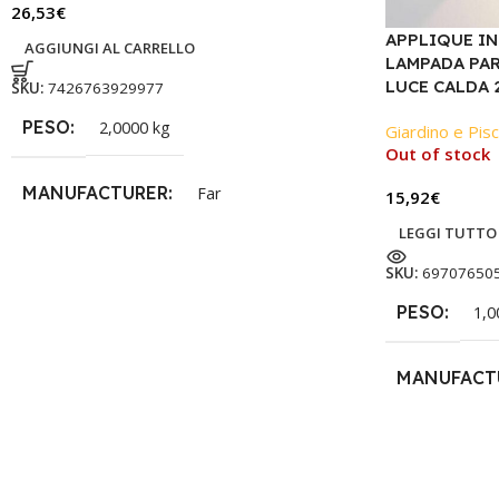
26,53
€
APPLIQUE I
AGGIUNGI AL CARRELLO
LAMPADA PA
LUCE CALDA 
SKU:
7426763929977
PESO
2,0000 kg
Giardino e Pisc
Out of stock
MANUFACTURER
Far
15,92
€
LEGGI TUTTO
SKU:
69707650
PESO
1,0
MANUFACT