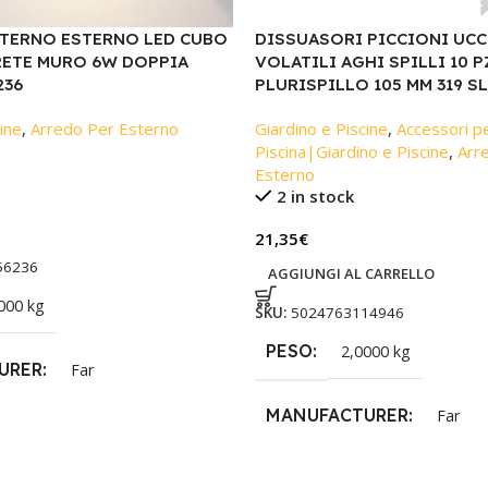
NTERNO ESTERNO LED CUBO
DISSUASORI PICCIONI UCC
RETE MURO 6W DOPPIA
VOLATILI AGHI SPILLI 10 P
236
PLURISPILLO 105 MM 319 SL
ine
,
Arredo Per Esterno
Giardino e Piscine
,
Accessori p
Piscina|Giardino e Piscine
,
Arr
Esterno
2 in stock
21,35
€
56236
AGGIUNGI AL CARRELLO
000 kg
SKU:
5024763114946
PESO
2,0000 kg
URER
Far
MANUFACTURER
Far