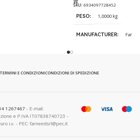
SKU:
6934097728452
PESO
1,0000 kg
MANUFACTURER
Far
TERMINI E CONDIZIONI
CONDIZIONI DI SPEDIZIONE
334 1267467
- E-mail:
crizione e P.IVA IT07838740723 -
euro i.v. - PEC: farneedsrl@pec.it