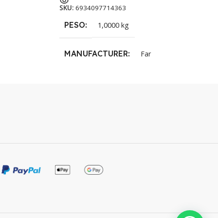
SKU:
6934097714363
PESO
1,0000 kg
MANUFACTURER
Far