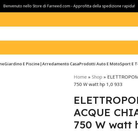
Benvenuto nello Store di Farneed.com - Approfitta della spedizione rapida!
ine
Giardino E Piscine|Arredamento Casa
Prodotti Auto E Moto
Sport E 
Home
»
Shop
»
ELETTROPOM
750 W watt hp 1,0 933
ELETTROPO
ACQUE CHI
750 W watt h