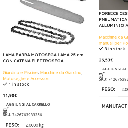
FORBICE CES
PNEUMATICA 
ALLUMINIO 
Macchine da Gi
manuali per Po
3 in stock
LAMA BARRA MOTOSEGA LAMA 25 cm
26,53
€
CON CATENA ELETTROSEGA
AGGIUNGI AL
Giardino e Piscine
,
Macchine da Giardino
,
Motoseghe e Accessori
SKU:
74267639
1 in stock
PESO
2,0
11,90
€
AGGIUNGI AL CARRELLO
MANUFACT
SKU:
7426763933356
PESO
2,0000 kg