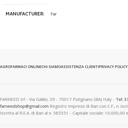
MANUFACTURER
Far
AGROFARMACI ONLINE
CHI SIAMO
ASSISTENZA CLIENTI
PRIVACY POLICY
FARNEED Srl - Via Galilei, 39 - 70017 Putignano (BA) Italy -
Tel: 
farneedshop@gmail.com
Registro Imprese di Bari con C.F., n. is
Iscritta al R.E.A. di Bari al n. 585351 - Capitale sociale: 10.000,00 