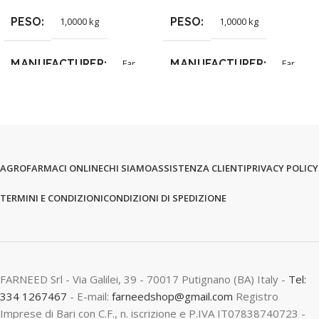
PESO
PESO
1,0000 kg
1,0000 kg
MANUFACTURER
MANUFACTURER
Far
Far
AGROFARMACI ONLINE
CHI SIAMO
ASSISTENZA CLIENTI
PRIVACY POLICY
TERMINI E CONDIZIONI
CONDIZIONI DI SPEDIZIONE
FARNEED Srl - Via Galilei, 39 - 70017 Putignano (BA) Italy -
Tel:
334 1267467
- E-mail:
farneedshop@gmail.com
Registro
Imprese di Bari con C.F., n. iscrizione e P.IVA IT07838740723 -