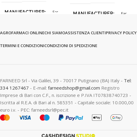
MANUFACTURER
Far
MANUFACTURER
Far
AGROFARMACI ONLINE
CHI SIAMO
ASSISTENZA CLIENTI
PRIVACY POLICY
TERMINI E CONDIZIONI
CONDIZIONI DI SPEDIZIONE
FARNEED Srl - Via Galilei, 39 - 70017 Putignano (BA) Italy -
Tel:
334 1267467
- E-mail:
farneedshop@gmail.com
Registro
Imprese di Bari con C.F., n. iscrizione e P.IVA IT07838740723 -
Iscritta al R.E.A. di Bari al n. 585351 - Capitale sociale: 10.000,00
euro i.v. - PEC: farneedsrl@pec.it