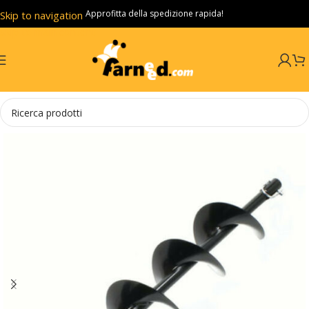
Approfitta della spedizione rapida!
Skip to navigation
Skip to main content