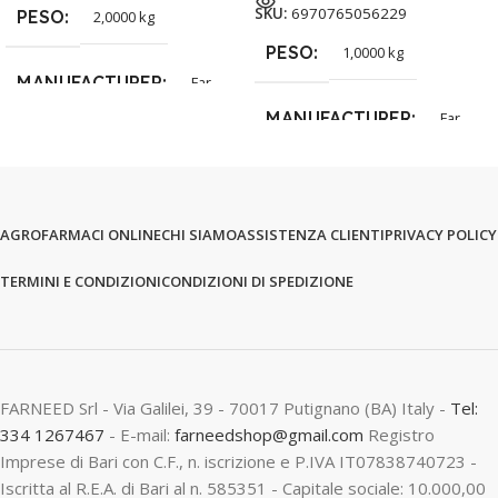
SKU:
6970765056229
PESO
2,0000 kg
PESO
1,0000 kg
MANUFACTURER
Far
MANUFACTURER
Far
AGROFARMACI ONLINE
CHI SIAMO
ASSISTENZA CLIENTI
PRIVACY POLICY
TERMINI E CONDIZIONI
CONDIZIONI DI SPEDIZIONE
FARNEED Srl - Via Galilei, 39 - 70017 Putignano (BA) Italy -
Tel:
334 1267467
- E-mail:
farneedshop@gmail.com
Registro
Imprese di Bari con C.F., n. iscrizione e P.IVA IT07838740723 -
Iscritta al R.E.A. di Bari al n. 585351 - Capitale sociale: 10.000,00