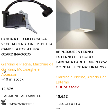
BOBINA PER MOTOSEGA
25CC ACCENSIONE PIPETTA
CANDELA POTATURA
APPLIQUE INTERNO
GIARDINAGGIO
ESTERNO LED CUBO
LAMPADA PARETE MURO 6W
Giardino e Piscine
,
Macchine da
DOPPIA LUCE NATURAL 229
Giardino
,
Motoseghe e
Accessori
Giardino e Piscine
,
Arredo Per
9 in stock
Esterno
Out of stock
10,87
€
AGGIUNGI AL CARRELLO
15,92
€
LEGGI TUTTO
SKU:
7426763933233