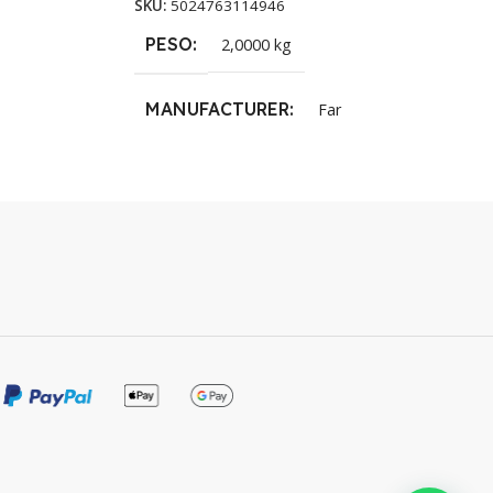
SKU:
5024763114946
PESO
2,0000 kg
MANUFACTURER
Far