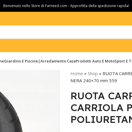
Benvenuto nello Store di Farneed.com - Approfitta della spedizione rapida!
ine
Giardino E Piscine|Arredamento Casa
Prodotti Auto E Moto
Sport E 
Home
»
Shop
»
RUOTA CARRE
NERA 240×70 mm 559
RUOTA CAR
CARRIOLA 
POLIURETAN