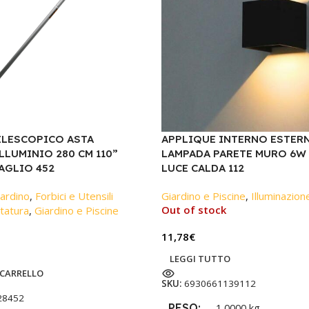
ELESCOPICO ASTA
APPLIQUE INTERNO ESTER
LUMINIO 280 CM 110”
LAMPADA PARETE MURO 6W
AGLIO 452
LUCE CALDA 112
ardino
,
Forbici e Utensili
Giardino e Piscine
,
Illuminazio
Out of stock
tatura
,
Giardino e Piscine
11,78
€
LEGGI TUTTO
 CARRELLO
SKU:
6930661139112
28452
PESO
1,0000 kg