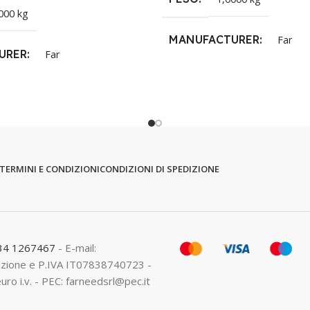
000 kg
MANUFACTURER
Far
URER
Far
TERMINI E CONDIZIONI
CONDIZIONI DI SPEDIZIONE
334 1267467
- E-mail:
crizione e P.IVA IT07838740723 -
euro i.v. - PEC: farneedsrl@pec.it