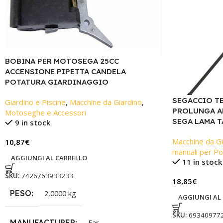
BOBINA PER MOTOSEGA 25CC
ACCENSIONE PIPETTA CANDELA
POTATURA GIARDINAGGIO
SEGACCIO T
Giardino e Piscine
,
Macchine da Giardino
,
PROLUNGA AL
Motoseghe e Accessori
SEGA LAMA T
9 in stock
Macchine da Gi
10,87
€
manuali per Po
AGGIUNGI AL CARRELLO
11 in stock
SKU:
7426763933233
18,85
€
PESO
2,0000 kg
AGGIUNGI AL
SKU:
69340977
MANUFACTURER
Far