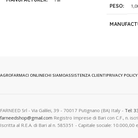
PESO
1,0
MANUFACT
AGROFARMACI ONLINE
CHI SIAMO
ASSISTENZA CLIENTI
PRIVACY POLICY
FARNEED Srl - Via Galilei, 39 - 70017 Putignano (BA) Italy -
Tel: 
farneedshop@gmail.com
Registro Imprese di Bari con C.F., n. is
Iscritta al R.E.A. di Bari al n. 585351 - Capitale sociale: 10.000,00 