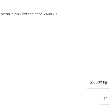
i piena in poliuretano nero 240×70
2,0000 kg
Far