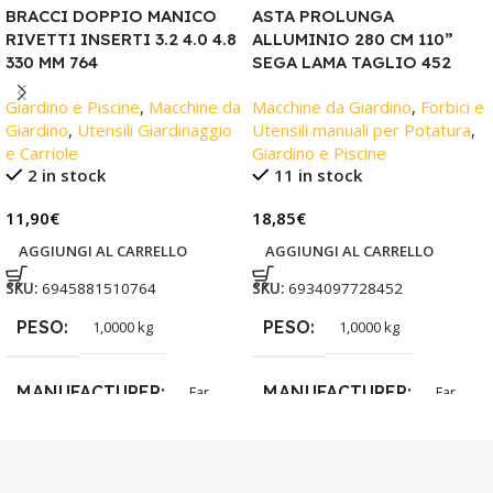
BRACCI DOPPIO MANICO
ASTA PROLUNGA
RIVETTI INSERTI 3.2 4.0 4.8
ALLUMINIO 280 CM 110”
330 MM 764
SEGA LAMA TAGLIO 452
Giardino e Piscine
,
Macchine da
Macchine da Giardino
,
Forbici e
Giardino
,
Utensili Giardinaggio
Utensili manuali per Potatura
,
e Carriole
Giardino e Piscine
2 in stock
11 in stock
11,90
€
18,85
€
AGGIUNGI AL CARRELLO
AGGIUNGI AL CARRELLO
SKU:
6945881510764
SKU:
6934097728452
PESO
PESO
1,0000 kg
1,0000 kg
MANUFACTURER
MANUFACTURER
Far
Far