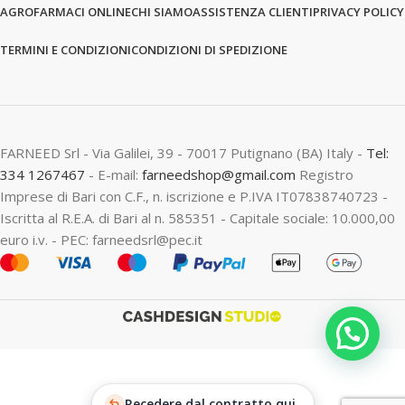
AGROFARMACI ONLINE
CHI SIAMO
ASSISTENZA CLIENTI
PRIVACY POLICY
TERMINI E CONDIZIONI
CONDIZIONI DI SPEDIZIONE
FARNEED Srl - Via Galilei, 39 - 70017 Putignano (BA) Italy -
Tel:
334 1267467
- E-mail:
farneedshop@gmail.com
Registro
Imprese di Bari con C.F., n. iscrizione e P.IVA IT07838740723 -
Iscritta al R.E.A. di Bari al n. 585351 - Capitale sociale: 10.000,00
euro i.v. - PEC: farneedsrl@pec.it
Recedere dal contratto qui