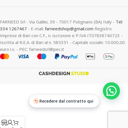
FARNEED Srl - Via Galilei, 39 - 70017 Putignano (BA) Italy -
Tel:
334 1267467
- E-mail:
farneedshop@gmail.com
Registro
Imprese di Bari con C.F., n. iscrizione e P.IVA IT07838740723 -
Iscritta al R.E.A. di Bari al n. 585351 - Capitale sociale: 10.000,00
euro i.v. - PEC: farneedsrl@pec.it
Recedere dal contratto qui