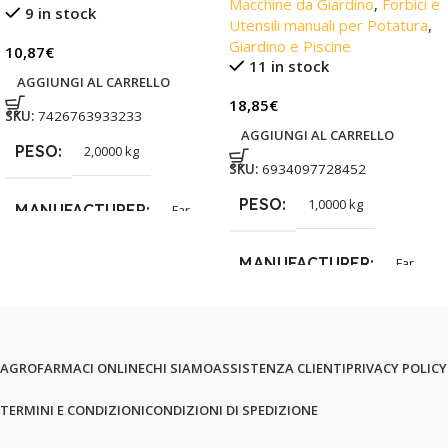
Macchine da Giardino
,
Forbici e
9 in stock
Utensili manuali per Potatura
,
Giardino e Piscine
10,87
€
11 in stock
AGGIUNGI AL CARRELLO
18,85
€
SKU:
7426763933233
AGGIUNGI AL CARRELLO
PESO
2,0000 kg
SKU:
6934097728452
PESO
1,0000 kg
MANUFACTURER
Far
MANUFACTURER
Far
AGROFARMACI ONLINE
CHI SIAMO
ASSISTENZA CLIENTI
PRIVACY POLICY
TERMINI E CONDIZIONI
CONDIZIONI DI SPEDIZIONE