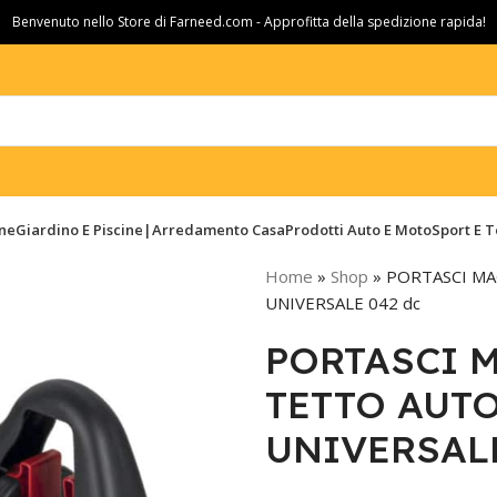
Benvenuto nello Store di Farneed.com - Approfitta della spedizione rapida!
ine
Giardino E Piscine|Arredamento Casa
Prodotti Auto E Moto
Sport E 
Home
»
Shop
»
PORTASCI MA
UNIVERSALE 042 dc
PORTASCI M
TETTO AUT
UNIVERSALE