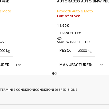
 visb
AUTORADIO AUTO BMW PE
 e Moto
Prodotti Auto e Moto
Out of stock
11,90
€
LEGGI TUTTO
42768
SKU:
7436616199167
PESO
000 kg
1,0000 kg
URER
MANUFACTURER
Far
Far
TERMINI E CONDIZIONI
CONDIZIONI DI SPEDIZIONE