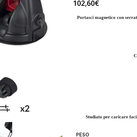
102,60
€
Portasci magnetico con serratu
C
Studiato per caricare faci
PESO