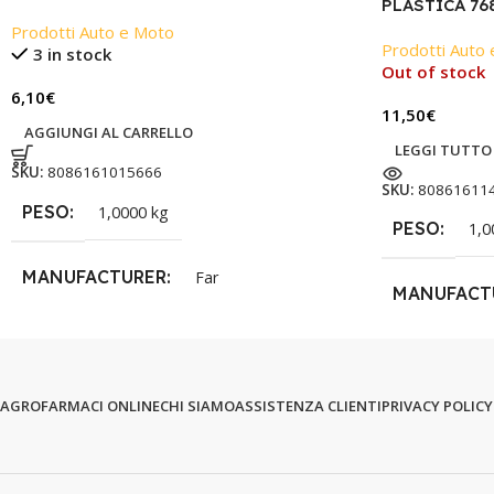
PLASTICA 768
Prodotti Auto e Moto
Prodotti Auto
3 in stock
Out of stock
6,10
€
11,50
€
AGGIUNGI AL CARRELLO
LEGGI TUTTO
SKU:
8086161015666
SKU:
80861611
PESO
1,0000 kg
PESO
1,0
MANUFACTURER
Far
MANUFACT
AGROFARMACI ONLINE
CHI SIAMO
ASSISTENZA CLIENTI
PRIVACY POLICY