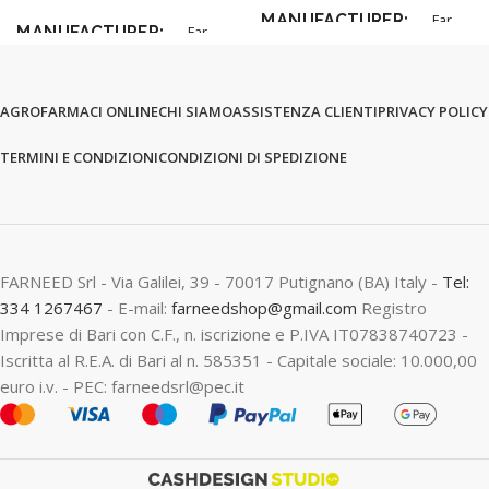
MANUFACTURER
Far
MANUFACTURER
Far
AGROFARMACI ONLINE
CHI SIAMO
ASSISTENZA CLIENTI
PRIVACY POLICY
TERMINI E CONDIZIONI
CONDIZIONI DI SPEDIZIONE
FARNEED Srl - Via Galilei, 39 - 70017 Putignano (BA) Italy -
Tel:
334 1267467
- E-mail:
farneedshop@gmail.com
Registro
Imprese di Bari con C.F., n. iscrizione e P.IVA IT07838740723 -
Iscritta al R.E.A. di Bari al n. 585351 - Capitale sociale: 10.000,00
euro i.v. - PEC: farneedsrl@pec.it