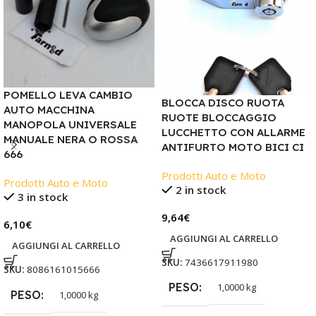
POMELLO LEVA CAMBIO
BLOCCA DISCO RUOTA
AUTO MACCHINA
RUOTE BLOCCAGGIO
MANOPOLA UNIVERSALE
LUCCHETTO CON ALLARME
MANUALE NERA O ROSSA
ANTIFURTO MOTO BICI CI
666
Prodotti Auto e Moto
Prodotti Auto e Moto
2 in stock
3 in stock
9,64
€
6,10
€
AGGIUNGI AL CARRELLO
AGGIUNGI AL CARRELLO
SKU:
7436617911980
SKU:
8086161015666
PESO
1,0000 kg
PESO
1,0000 kg