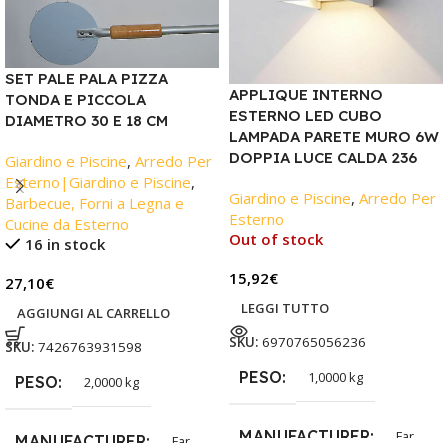
SET PALE PALA PIZZA
APPLIQUE INTERNO
TONDA E PICCOLA
ESTERNO LED CUBO
DIAMETRO 30 E 18 CM
LAMPADA PARETE MURO 6W
DOPPIA LUCE CALDA 236
Giardino e Piscine
,
Arredo Per
Esterno|Giardino e Piscine
,
Giardino e Piscine
,
Arredo Per
Barbecue, Forni a Legna e
Esterno
Cucine da Esterno
Out of stock
16 in stock
15,92
€
27,10
€
LEGGI TUTTO
AGGIUNGI AL CARRELLO
SKU:
6970765056236
SKU:
7426763931598
PESO
1,0000 kg
PESO
2,0000 kg
MANUFACTURER
Far
MANUFACTURER
Far