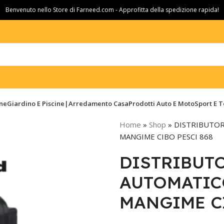
Benvenuto nello Store di Farneed.com - Approfitta della spedizione rapida!
ine
Giardino E Piscine|Arredamento Casa
Prodotti Auto E Moto
Sport E 
Home
»
Shop
»
DISTRIBUTOR
MANGIME CIBO PESCI 868
DISTRIBUT
AUTOMATIC
MANGIME CI