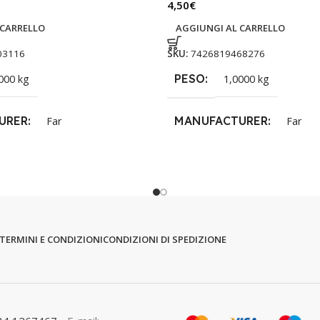
4,50
€
 CARRELLO
AGGIUNGI AL CARRELLO
03116
SKU:
7426819468276
PESO
000 kg
1,0000 kg
URER
MANUFACTURER
Far
Far
TERMINI E CONDIZIONI
CONDIZIONI DI SPEDIZIONE