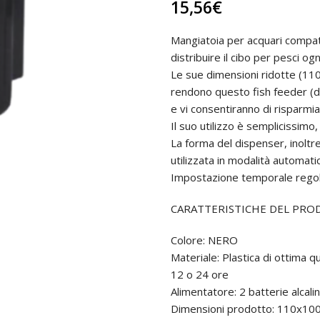
15,56
€
Mangiatoia per acquari compat
distribuire il cibo per pesci og
Le sue dimensioni ridotte (110
rendono questo fish feeder (dis
e vi consentiranno di risparmi
Il suo utilizzo è semplicissimo, 
La forma del dispenser, inoltr
utilizzata in modalità automat
Impostazione temporale regolab
CARATTERISTICHE DEL PR
Colore: NERO
Materiale: Plastica di ottima q
12 o 24 ore
Alimentatore: 2 batterie alcali
Dimensioni prodotto: 110x1