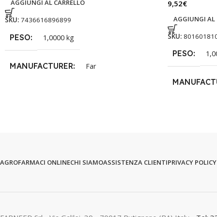
AGGIUNGI AL CARRELLO
9,52
€
AGGIUNGI AL
SKU:
7436616896899
SKU:
80160181
PESO
1,0000 kg
PESO
1,0
MANUFACTURER
Far
MANUFACT
AGROFARMACI ONLINE
CHI SIAMO
ASSISTENZA CLIENTI
PRIVACY POLICY