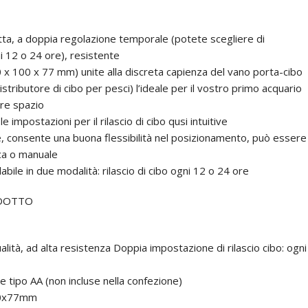
ta, a doppia regolazione temporale (potete scegliere di
ni 12 o 24 ore), resistente
 x 100 x 77 mm) unite alla discreta capienza del vano porta-cibo
tributore di cibo per pesci) l’ideale per il vostro primo acquario
are spazio
le impostazioni per il rilascio di cibo qusi intuitive
e, consente una buona flessibilità nel posizionamento, può essere
ica o manuale
ile in due modalità: rilascio di cibo ogni 12 o 24 ore
ODOTTO
ualità, ad alta resistenza Doppia impostazione di rilascio cibo: ogni
ne tipo AA (non incluse nella confezione)
00x77mm