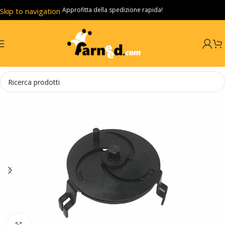
Approfitta della spedizione rapida!
Skip to navigation
Skip to main content
Click to enlarge