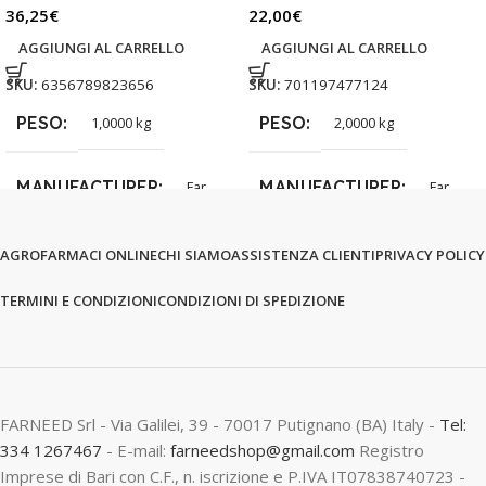
36,25
€
22,00
€
AGGIUNGI AL CARRELLO
AGGIUNGI AL CARRELLO
SKU:
6356789823656
SKU:
701197477124
PESO
PESO
1,0000 kg
2,0000 kg
MANUFACTURER
MANUFACTURER
Far
Far
AGROFARMACI ONLINE
CHI SIAMO
ASSISTENZA CLIENTI
PRIVACY POLICY
TERMINI E CONDIZIONI
CONDIZIONI DI SPEDIZIONE
FARNEED Srl - Via Galilei, 39 - 70017 Putignano (BA) Italy -
Tel:
334 1267467
- E-mail:
farneedshop@gmail.com
Registro
Imprese di Bari con C.F., n. iscrizione e P.IVA IT07838740723 -