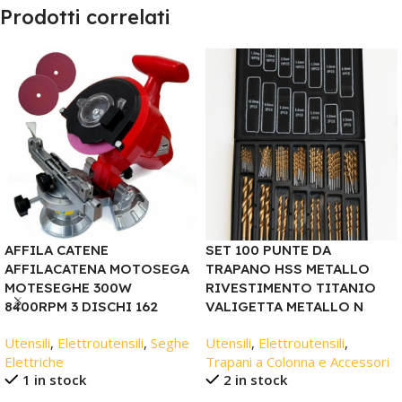
Prodotti correlati
AFFILA CATENE
SET 100 PUNTE DA
AFFILACATENA MOTOSEGA
TRAPANO HSS METALLO
MOTESEGHE 300W
RIVESTIMENTO TITANIO
8400RPM 3 DISCHI 162
VALIGETTA METALLO N
Utensili
,
Elettroutensili
,
Seghe
Utensili
,
Elettroutensili
,
Elettriche
Trapani a Colonna e Accessori
1 in stock
2 in stock