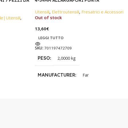
I 7 PEZZI DA
4-39MM ALLARGAFORI PUNTA
Utensili
,
Elettroutensili
,
Fresatrici e Accessori
Out of stock
le|Utensili
,
13,60
€
LEGGI TUTTO
SKU:
701197472709
PESO
2,0000 kg
MANUFACTURER
Far