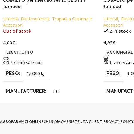
COBALTO per metallo set 10 pz 5 mm
COBALTO per 
farneed
farneed
Utensili
,
Elettroutensili
,
Trapani a Colonna e
Utensili
,
Elettr
Accessori
Accessori
Out of stock
2 in stock
4,00
€
4,95
€
LEGGI TUTTO
AGGIUNGI AL
SKU:
701197477100
SKU:
70119747
PESO
PESO
1,0000 kg
1,0
MANUFACTURER
MANUFACT
Far
AGROFARMACI ONLINE
CHI SIAMO
ASSISTENZA CLIENTI
PRIVACY POLICY