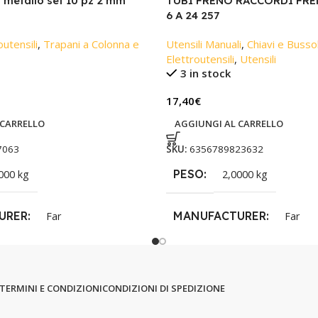
metallo set 10 pz 2 mm
TUBI FRENO RACCORDI FREN
6 A 24 257
outensili
,
Trapani a Colonna e
Utensili Manuali
,
Chiavi e Busso
Elettroutensili
,
Utensili
3 in stock
17,40
€
 CARRELLO
AGGIUNGI AL CARRELLO
7063
SKU:
6356789823632
PESO
000 kg
2,0000 kg
URER
MANUFACTURER
Far
Far
TERMINI E CONDIZIONI
CONDIZIONI DI SPEDIZIONE