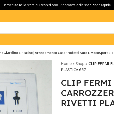
Benvenuto nello Store di Farneed.com - Approfitta della spedizione rapida!
ine
Giardino E Piscine|Arredamento Casa
Prodotti Auto E Moto
Sport E 
Home
»
Shop
»
CLIP FERMI F
PLASTICA 657
CLIP FERMI
CARROZZER
RIVETTI PL