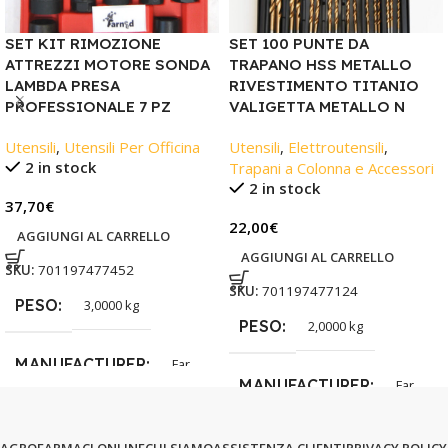
SET KIT RIMOZIONE
SET 100 PUNTE DA
ATTREZZI MOTORE SONDA
TRAPANO HSS METALLO
LAMBDA PRESA
RIVESTIMENTO TITANIO
PROFESSIONALE 7 PZ
VALIGETTA METALLO N
Utensili
,
Utensili Per Officina
Utensili
,
Elettroutensili
,
2 in stock
Trapani a Colonna e Accessori
2 in stock
37,70
€
22,00
€
AGGIUNGI AL CARRELLO
AGGIUNGI AL CARRELLO
SKU:
701197477452
SKU:
701197477124
PESO
3,0000 kg
PESO
2,0000 kg
MANUFACTURER
Far
MANUFACTURER
Far
AGROFARMACI ONLINE
CHI SIAMO
ASSISTENZA CLIENTI
PRIVACY POLICY