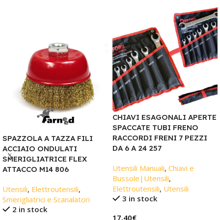
CHIAVI ESAGONALI APERTE
SPACCATE TUBI FRENO
RACCORDI FRENI 7 PEZZI
SPAZZOLA A TAZZA FILI
DA 6 A 24 257
ACCIAIO ONDULATI
SMERIGLIATRICE FLEX
Utensili Manuali
,
Chiavi e
ATTACCO M14 806
Bussole|Utensili
,
Elettroutensili
,
Utensili
Utensili
,
Elettroutensili
,
3 in stock
Smerigliatrici e Scanalatori
2 in stock
17,40
€