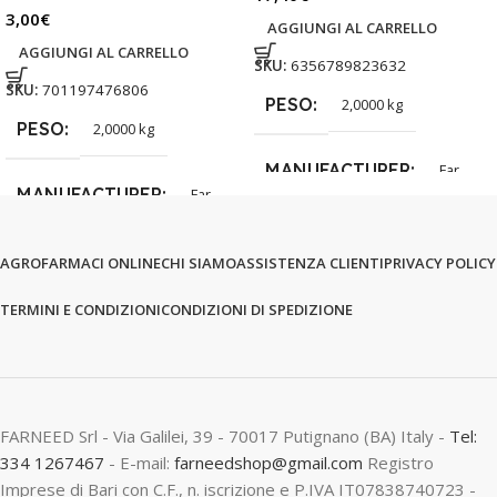
3,00
€
AGGIUNGI AL CARRELLO
AGGIUNGI AL CARRELLO
SKU:
6356789823632
SKU:
701197476806
PESO
2,0000 kg
PESO
2,0000 kg
MANUFACTURER
Far
MANUFACTURER
Far
AGROFARMACI ONLINE
CHI SIAMO
ASSISTENZA CLIENTI
PRIVACY POLICY
TERMINI E CONDIZIONI
CONDIZIONI DI SPEDIZIONE
FARNEED Srl - Via Galilei, 39 - 70017 Putignano (BA) Italy -
Tel:
334 1267467
- E-mail:
farneedshop@gmail.com
Registro
Imprese di Bari con C.F., n. iscrizione e P.IVA IT07838740723 -