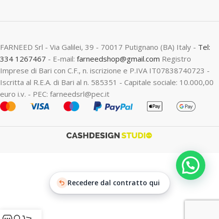
FARNEED Srl - Via Galilei, 39 - 70017 Putignano (BA) Italy -
Tel:
334 1267467
- E-mail:
farneedshop@gmail.com
Registro
Imprese di Bari con C.F., n. iscrizione e P.IVA IT07838740723 -
Iscritta al R.E.A. di Bari al n. 585351 - Capitale sociale: 10.000,00
euro i.v. - PEC: farneedsrl@pec.it
Recedere dal contratto qui