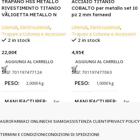
TRAPANO HSS METALLO
ACCIAIO TITANIO
RIVESTIMENTO TITANIO
COBALTO per metallo set 10
VALIGETTA METALLO N
pz 2 mm farneed
Utensili
,
Elettroutensili
,
Utensili
,
Elettroutensili
,
Trapani a Colonna e Accessori
Trapani a Colonna e Accessori
2 in stock
2 in stock
22,00
€
4,95
€
AGGIUNGI AL CARRELLO
AGGIUNGI AL CARRELLO
SKU:
701197477124
SKU:
701197477063
PESO
PESO
2,0000 kg
1,0000 kg
MANUFACTURER
MANUFACTURER
Far
Far
AGROFARMACI ONLINE
CHI SIAMO
ASSISTENZA CLIENTI
PRIVACY POLICY
TERMINI E CONDIZIONI
CONDIZIONI DI SPEDIZIONE