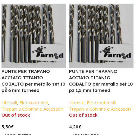
PUNTE PER TRAPANO
PUNTE PER TRAPANO
ACCIAIO TITANIO
ACCIAIO TITANIO
COBALTO per metallo set 10
COBALTO per metallo set 10
pz 6 mm farneed
pz 1,5 mm farneed
Utensili
,
Elettroutensili
,
Utensili
,
Elettroutensili
,
Trapani a Colonna e Accessori
Trapani a Colonna e Accessori
Out of stock
Out of stock
5,50
€
4,20
€