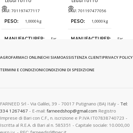
LEGGI TUTTO
LEGGI TUTTO
SKU:
701197477117
SKU:
701197477056
PESO
PESO
1,0000 kg
1,0000 kg
MANUFACTURER
MANUFACTURER
Far
Far
AGROFARMACI ONLINE
CHI SIAMO
ASSISTENZA CLIENTI
PRIVACY POLICY
TERMINI E CONDIZIONI
CONDIZIONI DI SPEDIZIONE
FARNEED Srl - Via Galilei, 39 - 70017 Putignano (BA) Italy -
Tel:
334 1267467
- E-mail:
farneedshop@gmail.com
Registro
Imprese di Bari con C.F., n. iscrizione e P.IVA IT07838740723 -
Iscritta al R.E.A. di Bari al n. 585351 - Capitale sociale: 10.000,00
euro i.v. - PEC: farneedsrl@pec.it