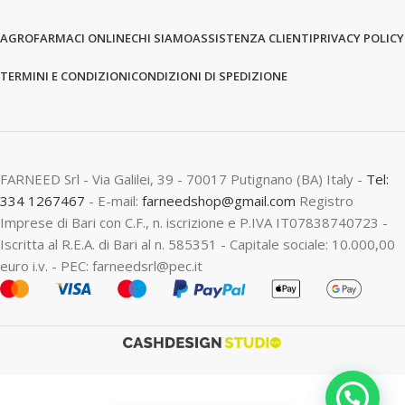
AGROFARMACI ONLINE
CHI SIAMO
ASSISTENZA CLIENTI
PRIVACY POLICY
TERMINI E CONDIZIONI
CONDIZIONI DI SPEDIZIONE
FARNEED Srl - Via Galilei, 39 - 70017 Putignano (BA) Italy -
Tel:
334 1267467
- E-mail:
farneedshop@gmail.com
Registro
Imprese di Bari con C.F., n. iscrizione e P.IVA IT07838740723 -
Iscritta al R.E.A. di Bari al n. 585351 - Capitale sociale: 10.000,00
euro i.v. - PEC: farneedsrl@pec.it