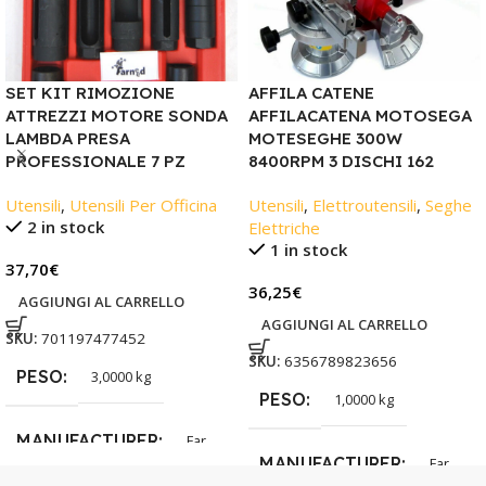
SET KIT RIMOZIONE
AFFILA CATENE
ATTREZZI MOTORE SONDA
AFFILACATENA MOTOSEGA
LAMBDA PRESA
MOTESEGHE 300W
PROFESSIONALE 7 PZ
8400RPM 3 DISCHI 162
Utensili
,
Utensili Per Officina
Utensili
,
Elettroutensili
,
Seghe
2 in stock
Elettriche
1 in stock
37,70
€
36,25
€
AGGIUNGI AL CARRELLO
AGGIUNGI AL CARRELLO
SKU:
701197477452
SKU:
6356789823656
PESO
3,0000 kg
PESO
1,0000 kg
MANUFACTURER
Far
MANUFACTURER
Far