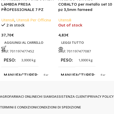
LAMBDA PRESA
COBALTO per metallo set 10
PROFESSIONALE 7 PZ
pz 3,5mm farneed
Utensili
,
Utensili Per Officina
Utensili
2 in stock
Out of stock
37,70
€
4,83
€
AGGIUNGI AL CARRELLO
LEGGI TUTTO
SKU:
701197477452
SKU:
701197477087
PESO
PESO
3,0000 kg
1,0000 kg
MANUFACTURER
MANUFACTURER
Far
Far
AGROFARMACI ONLINE
CHI SIAMO
ASSISTENZA CLIENTI
PRIVACY POLICY
TERMINI E CONDIZIONI
CONDIZIONI DI SPEDIZIONE