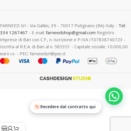
FARNEED Srl - Via Galilei, 39 - 70017 Putignano (BA) Italy -
Tel:
334 1267467
- E-mail:
farneedshop@gmail.com
Registro
Imprese di Bari con C.F., n. iscrizione e P.IVA IT07838740723 -
Iscritta al R.E.A. di Bari al n. 585351 - Capitale sociale: 10.000,00
euro i.v. - PEC: farneedsrl@pec.it
Recedere dal contratto qui