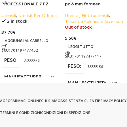
PROFESSIONALE 7 PZ
pz 6 mm farneed
Utensili
,
Utensili Per Officina
Utensili
,
Elettroutensili
,
2 in stock
Trapani a Colonna e Accessori
Out of stock
37,70
€
5,50
€
AGGIUNGI AL CARRELLO
LEGGI TUTTO
SKU:
701197477452
SKU:
701197477117
PESO
3,0000 kg
PESO
1,0000 kg
MANUFACTURER
Far
MANUFACTURER
Far
AGROFARMACI ONLINE
CHI SIAMO
ASSISTENZA CLIENTI
PRIVACY POLICY
TERMINI E CONDIZIONI
CONDIZIONI DI SPEDIZIONE