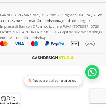
FARNEED Srl - Via Galilei, 39 - 70017 Putignano (BA) Italy -
Tel:
334 1267467
- E-mail:
farneedshop@gmail.com
Registro
Imprese di Bari con C.F., n. iscrizione e P.IVA IT07838740723 -
Iscritta al R.E.A. di Bari al n. 585351 - Capitale sociale: 10.000,00
euro i.v. - PEC: farneedsrl@pec.it
Chatta
Recedere dal contratto qui
egozio
Il mio account
Carrello