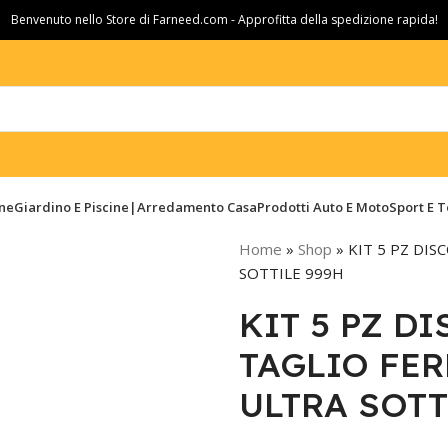
Benvenuto nello Store di Farneed.com - Approfitta della spedizione rapida!
ine
Giardino E Piscine|Arredamento Casa
Prodotti Auto E Moto
Sport E 
Home
»
Shop
»
KIT 5 PZ DI
SOTTILE 999H
KIT 5 PZ D
TAGLIO FER
ULTRA SOTT