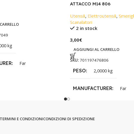
ATTACCO M14 806
Utensili
,
Elettroutensili
,
Smerigli
Scanalatori
 CARRELLO
2 in stock
7049
3,00
€
000 kg
AGGIUNGI AL CARRELLO
SKU:
701197476806
URER
Far
PESO
2,0000 kg
MANUFACTURER
Far
TERMINI E CONDIZIONI
CONDIZIONI DI SPEDIZIONE