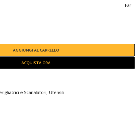
Far
AGGIUNGI AL CARRELLO
ACQUISTA ORA
rigliatrici e Scanalatori
,
Utensili