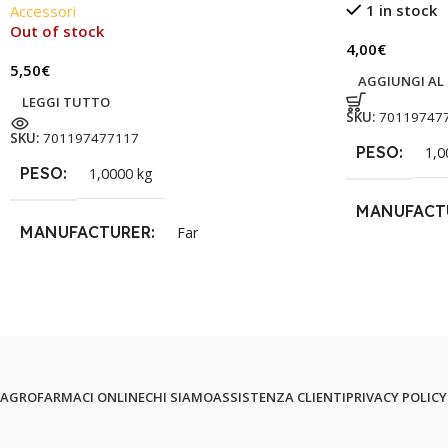
1 in stock
Accessori
Out of stock
4,00
€
5,50
€
AGGIUNGI AL
LEGGI TUTTO
SKU:
70119747
SKU:
701197477117
PESO
1,0
PESO
1,0000 kg
MANUFACT
MANUFACTURER
Far
AGROFARMACI ONLINE
CHI SIAMO
ASSISTENZA CLIENTI
PRIVACY POLICY