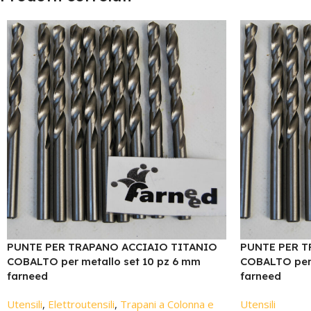
PUNTE PER TRAPANO ACCIAIO TITANIO
PUNTE PER T
COBALTO per metallo set 10 pz 6 mm
COBALTO per 
farneed
farneed
Utensili
,
Elettroutensili
,
Trapani a Colonna e
Utensili