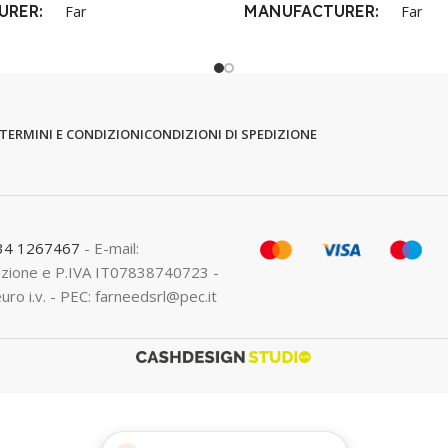
URER
MANUFACTURER
Far
Far
TERMINI E CONDIZIONI
CONDIZIONI DI SPEDIZIONE
334 1267467
- E-mail:
crizione e P.IVA IT07838740723 -
euro i.v. - PEC: farneedsrl@pec.it