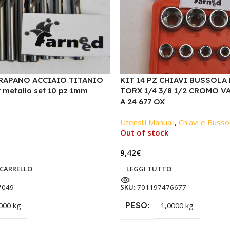
RAPANO ACCIAIO TITANIO
KIT 14 PZ CHIAVI BUSSOLA
metallo set 10 pz 1mm
TORX 1/4 3/8 1/2 CROMO V
A 24 677 OX
Utensili Manuali
,
Chiavi e Busso
Out of stock
9,42
€
 CARRELLO
LEGGI TUTTO
7049
SKU:
701197476677
PESO
000 kg
1,0000 kg