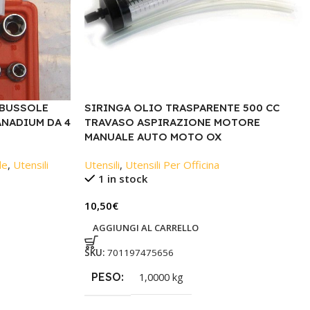
 BUSSOLE
SIRINGA OLIO TRASPARENTE 500 CC
ANADIUM DA 4
TRAVASO ASPIRAZIONE MOTORE
MANUALE AUTO MOTO OX
le
,
Utensili
Utensili
,
Utensili Per Officina
1 in stock
10,50
€
AGGIUNGI AL CARRELLO
SKU:
701197475656
PESO
1,0000 kg