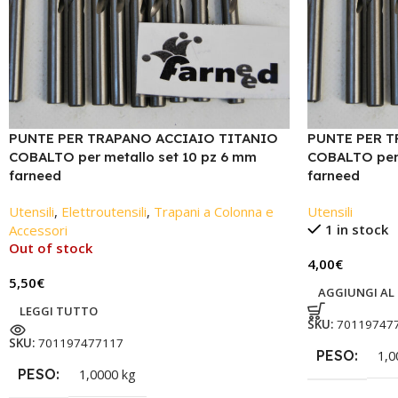
PUNTE PER TRAPANO ACCIAIO TITANIO
PUNTE PER T
COBALTO per metallo set 10 pz 6 mm
COBALTO per 
farneed
farneed
Utensili
,
Elettroutensili
,
Trapani a Colonna e
Utensili
1 in stock
Accessori
Out of stock
4,00
€
5,50
€
AGGIUNGI AL
LEGGI TUTTO
SKU:
70119747
SKU:
701197477117
PESO
1,0
PESO
1,0000 kg