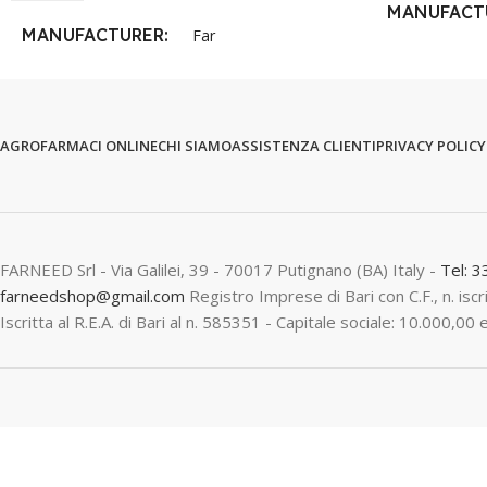
MANUFACT
MANUFACTURER
Far
AGROFARMACI ONLINE
CHI SIAMO
ASSISTENZA CLIENTI
PRIVACY POLICY
FARNEED Srl - Via Galilei, 39 - 70017 Putignano (BA) Italy -
Tel: 
farneedshop@gmail.com
Registro Imprese di Bari con C.F., n. is
Iscritta al R.E.A. di Bari al n. 585351 - Capitale sociale: 10.000,00 