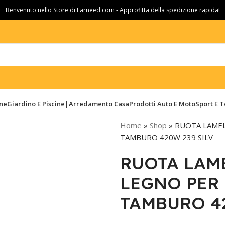
Benvenuto nello Store di Farneed.com - Approfitta della spedizione rapida!
ine
Giardino E Piscine|Arredamento Casa
Prodotti Auto E Moto
Sport E 
Home
»
Shop
»
RUOTA LAMEL
TAMBURO 420W 239 SILV
RUOTA LAM
LEGNO PER 
TAMBURO 42