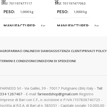
SKU:
701197477117
SKU:
701197477063
PESO
PESO
1,0000 kg
1,0000 kg
MANUFACTURER
MANUFACTURER
Far
Far
AGROFARMACI ONLINE
CHI SIAMO
ASSISTENZA CLIENTI
PRIVACY POLICY
TERMINI E CONDIZIONI
CONDIZIONI DI SPEDIZIONE
FARNEED Srl - Via Galilei, 39 - 70017 Putignano (BA) Italy -
Tel:
334 1267467
- E-mail:
farneedshop@gmail.com
Registro
Imprese di Bari con C.F., n. iscrizione e P.IVA IT07838740723 -
Iscritta al R.E.A. di Bari al n. 585351 - Capitale sociale: 10.000,00