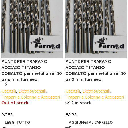
PUNTE PER TRAPANO
PUNTE PER TRAPANO
ACCIAIO TITANIO
ACCIAIO TITANIO
COBALTO per metallo set 10
COBALTO per metallo set 10
pz 6 mm farneed
pz 2 mm farneed
Utensili
,
Elettroutensili
,
Utensili
,
Elettroutensili
,
Trapani a Colonna e Accessori
Trapani a Colonna e Accessori
Out of stock
2 in stock
5,50
€
4,95
€
LEGGI TUTTO
AGGIUNGI AL CARRELLO