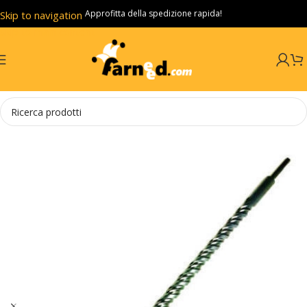
Approfitta della spedizione rapida!
Skip to navigation
Skip to main content