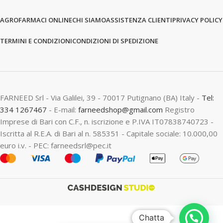
AGROFARMACI ONLINE
CHI SIAMO
ASSISTENZA CLIENTI
PRIVACY POLICY
TERMINI E CONDIZIONI
CONDIZIONI DI SPEDIZIONE
FARNEED Srl - Via Galilei, 39 - 70017 Putignano (BA) Italy -
Tel:
334 1267467
- E-mail:
farneedshop@gmail.com
Registro
Imprese di Bari con C.F., n. iscrizione e P.IVA IT07838740723 -
Iscritta al R.E.A. di Bari al n. 585351 - Capitale sociale: 10.000,00
euro i.v. - PEC: farneedsrl@pec.it
Chatta