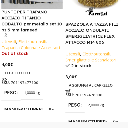
PUNTE PER TRAPANO
ACCIAIO TITANIO
COBALTO per metallo set 10
SPAZZOLA A TAZZA FILI
pz 5 mm farneed
ACCIAIO ONDULATI
SMERIGLIATRICE FLEX
Utensili
,
Elettroutensili
,
ATTACCO M14 806
Trapani a Colonna e Accessori
Out of stock
Utensili
,
Elettroutensili
,
Smerigliatrici e Scanalatori
4,00
€
2 in stock
LEGGI TUTTO
3,00
€
SKU:
701197477100
AGGIUNGI AL CARRELLO
PESO
1,0000 kg
SKU:
701197476806
PESO
2,0000 kg
MANUFACTURER
Far
MANUFACTURER
Far