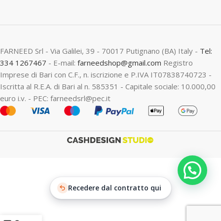
FARNEED Srl - Via Galilei, 39 - 70017 Putignano (BA) Italy -
Tel:
334 1267467
- E-mail:
farneedshop@gmail.com
Registro
Imprese di Bari con C.F., n. iscrizione e P.IVA IT07838740723 -
Iscritta al R.E.A. di Bari al n. 585351 - Capitale sociale: 10.000,00
euro i.v. - PEC: farneedsrl@pec.it
Recedere dal contratto qui