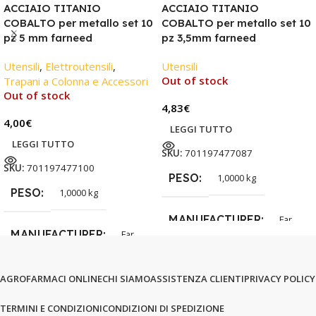
ACCIAIO TITANIO
ACCIAIO TITANIO
COBALTO per metallo set 10
COBALTO per metallo set 10
pz 5 mm farneed
pz 3,5mm farneed
Utensili
,
Elettroutensili
,
Utensili
Out of stock
Trapani a Colonna e Accessori
Out of stock
4,83
€
4,00
€
LEGGI TUTTO
LEGGI TUTTO
SKU:
701197477087
SKU:
701197477100
PESO
1,0000 kg
PESO
1,0000 kg
MANUFACTURER
Far
MANUFACTURER
Far
AGROFARMACI ONLINE
CHI SIAMO
ASSISTENZA CLIENTI
PRIVACY POLICY
TERMINI E CONDIZIONI
CONDIZIONI DI SPEDIZIONE