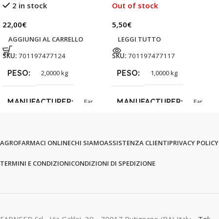
2 in stock
Out of stock
22,00
€
5,50
€
AGGIUNGI AL CARRELLO
LEGGI TUTTO
SKU:
701197477124
SKU:
701197477117
PESO
PESO
2,0000 kg
1,0000 kg
MANUFACTURER
MANUFACTURER
Far
Far
AGROFARMACI ONLINE
CHI SIAMO
ASSISTENZA CLIENTI
PRIVACY POLICY
TERMINI E CONDIZIONI
CONDIZIONI DI SPEDIZIONE
FARNEED Srl - Via Galilei, 39 - 70017 Putignano (BA) Italy -
Tel: