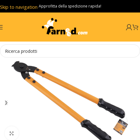
Approfitta della spedizione rapida!
Skip to navigation
Skip to main content
Click to enlarge