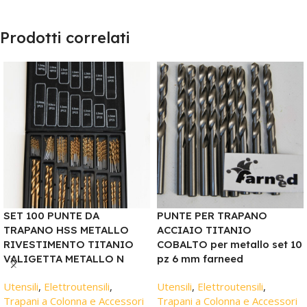
Prodotti correlati
SET 100 PUNTE DA
PUNTE PER TRAPANO
TRAPANO HSS METALLO
ACCIAIO TITANIO
RIVESTIMENTO TITANIO
COBALTO per metallo set 10
VALIGETTA METALLO N
pz 6 mm farneed
Utensili
,
Elettroutensili
,
Utensili
,
Elettroutensili
,
Trapani a Colonna e Accessori
Trapani a Colonna e Accessori