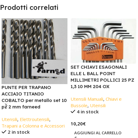
Prodotti correlati
SET CHIAVI ESAGONALI
ELLE L BALL POINT
MILLIMETRI POLLICI 25 PZ
1,3 10 MM 204 OX
PUNTE PER TRAPANO
ACCIAIO TITANIO
Utensili Manuali
,
Chiavi e
COBALTO per metallo set 10
Bussole
,
Utensili
pz 2 mm farneed
4 in stock
Utensili
,
Elettroutensili
,
10,20
€
Trapani a Colonna e Accessori
2 in stock
AGGIUNGI AL CARRELLO