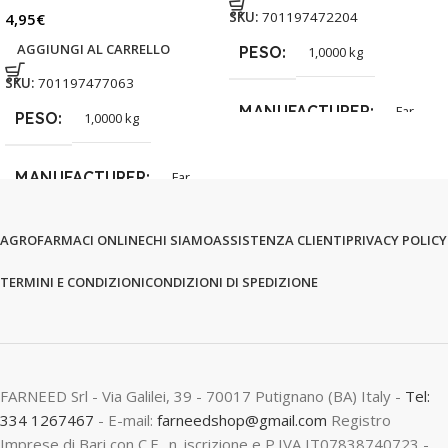
SKU:
701197472204
4,95
€
AGGIUNGI AL CARRELLO
PESO
1,0000 kg
SKU:
701197477063
MANUFACTURER
Far
PESO
1,0000 kg
MANUFACTURER
Far
AGROFARMACI ONLINE
CHI SIAMO
ASSISTENZA CLIENTI
PRIVACY POLICY
TERMINI E CONDIZIONI
CONDIZIONI DI SPEDIZIONE
FARNEED Srl - Via Galilei, 39 - 70017 Putignano (BA) Italy -
Tel:
334 1267467
- E-mail:
farneedshop@gmail.com
Registro
Imprese di Bari con C.F., n. iscrizione e P.IVA IT07838740723 -