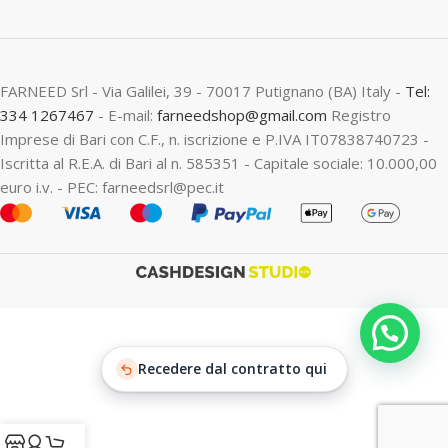
FARNEED Srl - Via Galilei, 39 - 70017 Putignano (BA) Italy -
Tel:
334 1267467
- E-mail:
farneedshop@gmail.com
Registro
Imprese di Bari con C.F., n. iscrizione e P.IVA IT07838740723 -
Iscritta al R.E.A. di Bari al n. 585351 - Capitale sociale: 10.000,00
euro i.v. - PEC: farneedsrl@pec.it
Recedere dal contratto qui