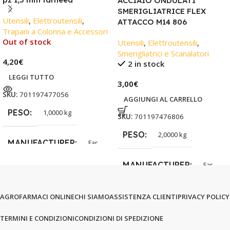
ACCIAIO ONDULATI
SMERIGLIATRICE FLEX
Utensili
,
Elettroutensili
,
ATTACCO M14 806
Trapani a Colonna e Accessori
Out of stock
Utensili
,
Elettroutensili
,
Smerigliatrici e Scanalatori
4,20
€
2 in stock
LEGGI TUTTO
3,00
€
SKU:
701197477056
AGGIUNGI AL CARRELLO
PESO
1,0000 kg
SKU:
701197476806
PESO
2,0000 kg
MANUFACTURER
Far
MANUFACTURER
Far
AGROFARMACI ONLINE
CHI SIAMO
ASSISTENZA CLIENTI
PRIVACY POLICY
TERMINI E CONDIZIONI
CONDIZIONI DI SPEDIZIONE