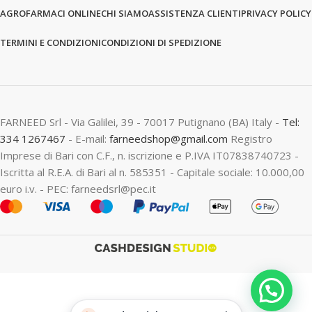
AGROFARMACI ONLINE
CHI SIAMO
ASSISTENZA CLIENTI
PRIVACY POLICY
TERMINI E CONDIZIONI
CONDIZIONI DI SPEDIZIONE
FARNEED Srl - Via Galilei, 39 - 70017 Putignano (BA) Italy -
Tel:
334 1267467
- E-mail:
farneedshop@gmail.com
Registro
Imprese di Bari con C.F., n. iscrizione e P.IVA IT07838740723 -
Iscritta al R.E.A. di Bari al n. 585351 - Capitale sociale: 10.000,00
euro i.v. - PEC: farneedsrl@pec.it