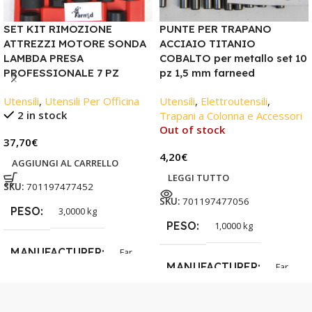
SET KIT RIMOZIONE
PUNTE PER TRAPANO
ATTREZZI MOTORE SONDA
ACCIAIO TITANIO
LAMBDA PRESA
COBALTO per metallo set 10
PROFESSIONALE 7 PZ
pz 1,5 mm farneed
Utensili
,
Utensili Per Officina
Utensili
,
Elettroutensili
,
2 in stock
Trapani a Colonna e Accessori
Out of stock
37,70
€
4,20
€
AGGIUNGI AL CARRELLO
LEGGI TUTTO
SKU:
701197477452
SKU:
701197477056
PESO
3,0000 kg
PESO
1,0000 kg
MANUFACTURER
Far
MANUFACTURER
Far