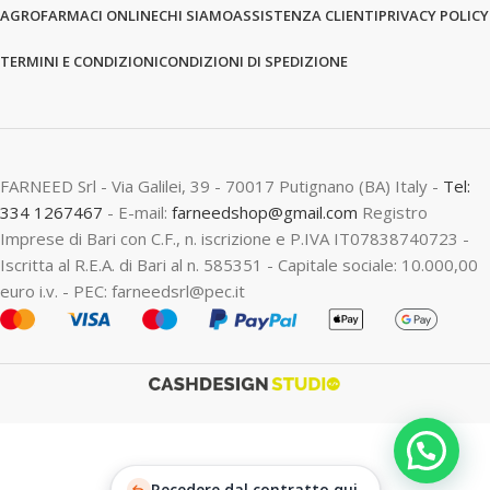
AGROFARMACI ONLINE
CHI SIAMO
ASSISTENZA CLIENTI
PRIVACY POLICY
TERMINI E CONDIZIONI
CONDIZIONI DI SPEDIZIONE
FARNEED Srl - Via Galilei, 39 - 70017 Putignano (BA) Italy -
Tel:
334 1267467
- E-mail:
farneedshop@gmail.com
Registro
Imprese di Bari con C.F., n. iscrizione e P.IVA IT07838740723 -
Iscritta al R.E.A. di Bari al n. 585351 - Capitale sociale: 10.000,00
euro i.v. - PEC: farneedsrl@pec.it
Recedere dal contratto qui