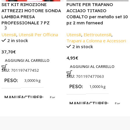
SET KIT RIMOZIONE
PUNTE PER TRAPANO
ATTREZZI MOTORE SONDA
ACCIAIO TITANIO
LAMBDA PRESA
COBALTO per metallo set 10
PROFESSIONALE 7 PZ
pz 2 mm farneed
Utensili
,
Utensili Per Officina
Utensili
,
Elettroutensili
,
2 in stock
Trapani a Colonna e Accessori
2 in stock
37,70
€
4,95
€
AGGIUNGI AL CARRELLO
AGGIUNGI AL CARRELLO
SKU:
701197477452
SKU:
701197477063
PESO
3,0000 kg
PESO
1,0000 kg
MANUFACTURER
Far
MANUFACTURER
Far